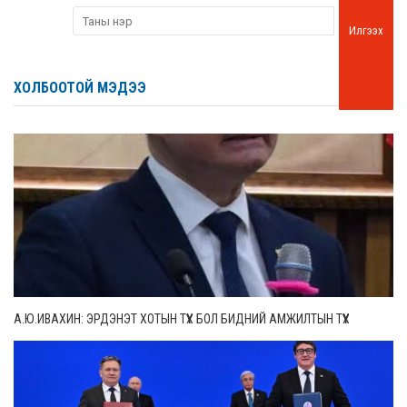
Илгээх
ХОЛБООТОЙ МЭДЭЭ
А.Ю.ИВАХИН: ЭРДЭНЭТ ХОТЫН ТҮҮХ БОЛ БИДНИЙ АМЖИЛТЫН ТҮҮХ