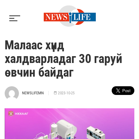
Малаас хүнд
халдварладаг 30 гаруй
өвчин байдаг
NEWSLIFEMN
2023-10-25