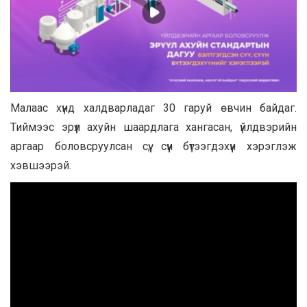
Малаас хүнд халдварладаг 30 гаруй өвчин байдаг.
Тиймээс эрүүл ахуйн шаардлага хангасан, үйлдвэрийн
аргаар боловсруулсан сүү, сүүн бүтээгдэхүүн хэрэглэж
хэвшээрэй.