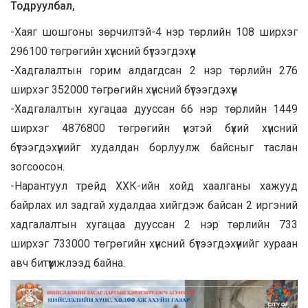
Тодруулбал,
-Хаяг шошгоны зөрчилтэй-4 нэр төрлийн 108 ширхэг
296100 төгрөгийн хүнсний бүтээгдэхүүн
-Хадгалалтын горим алдагдсан 2 нэр төрлийн 276
ширхэг 352000 төгрөгийн хүнсний бүтээгдэхүүн
-Хадгалалтын хугацаа дууссан 66 нэр төрлийн 1449
ширхэг 4876800 төгрөгийн үнэтэй бүхий хүнсний
бүтээгдэхүүнийг худалдан борлуулж байсныг таслан
зогсоосон.
-Нарантуул трейд ХХК-ийн хойд хаалганы хажууд
байрлах ил задгай худалдаа хийгдэж байсан 2 иргэний
хадгалалтын хугацаа дууссан 2 нэр төрлийн 733
ширхэг 733000 төгрөгийн хүнсний бүтээгдэхүүнийг хураан
авч битүүмжлээд байна.