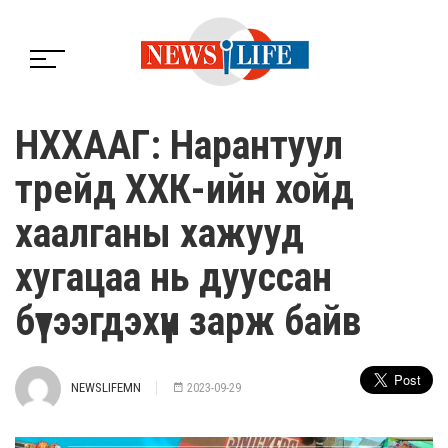
НХХААГ: Нарантуул
трейд ХХК-ийн хойд
хаалганы хажууд
хугацаа нь дууссан
бүтээгдэхүүн зарж байв
NEWSLIFEMN
2023-09-29