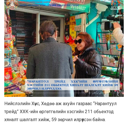
Нийслэлийн Хүнс, Хөдөө аж ахуйн газраас “Нарантуул
трейд” ХХК-ийн өргөтгөлийн хэсгийн 211 обьектод
хяналт шалгалт хийж, 59 зөрчил илрүүлсэн байна.