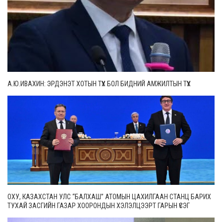
А.Ю.ИВАХИН: ЭРДЭНЭТ ХОТЫН ТҮҮХ БОЛ БИДНИЙ АМЖИЛТЫН ТҮҮХ
ОХУ, КАЗАХСТАН УЛС “БАЛХАШ” АТОМЫН ЦАХИЛГААН СТАНЦ БАРИХ
ТУХАЙ ЗАСГИЙН ГАЗАР ХООРОНДЫН ХЭЛЭЛЦЭЭРТ ГАРЫН ҮСЭГ
ЗУРЛАА