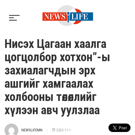
Нисэх Цагаан хаалга
цогцолбор хотхон”-ы
захиалагчдын эрх
ашгийг хамгаалах
холбооны төлөөллийг
хүлээн авч уулзлаа
NEWSLIFEMN
2023-11-1