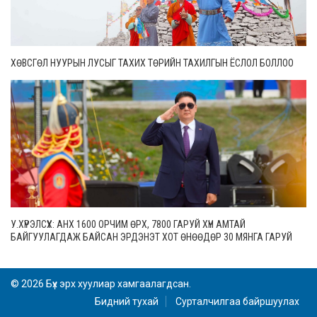
ХӨВСГӨЛ НУУРЫН ЛУСЫГ ТАХИХ ТӨРИЙН ТАХИЛГЫН ЁСЛОЛ БОЛЛОО
У.ХҮРЭЛСҮХ: АНХ 1600 ОРЧИМ ӨРХ, 7800 ГАРУЙ ХҮН АМТАЙ
БАЙГУУЛАГДАЖ БАЙСАН ЭРДЭНЭТ ХОТ ӨНӨӨДӨР 30 МЯНГА ГАРУЙ
ӨРХТЭЙ, 106 МЯНГАН СУУРИН ХҮН АМТАЙ БОЛЖЭЭ
© 2026 Бүх эрх хуулиар хамгаалагдсан.
Бидний тухай
Сурталчилгаа байршуулах