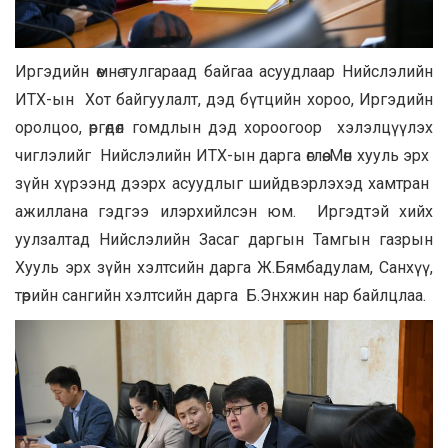
Иргэдийн өмнө тулгараад байгаа асуудлаар Нийслэлийн
ИТХ-ын Хот байгуулалт, дэд бүтцийн хороо, Иргэдийн
оролцоо, өргөдөл гомдлын дэд хороогоор хэлэлцүүлэх
чиглэлийг Нийслэлийн ИТХ-ын дарга өглөө. Мөн хууль эрх
зүйн хүрээнд дээрх асуудлыг шийдвэрлэхэд хамтран
ажиллана гэдгээ илэрхийлсэн юм. Иргэдтэй хийх
уулзалтад Нийслэлийн Засаг даргын Тамгын газрын
Хууль эрх зүйн хэлтсийн дарга Ж.Бямбадулам, Санхүү,
төрийн сангийн хэлтсийн дарга Б.Энхжин нар байлцлаа.