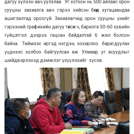
дагуу хүлээн авч уулзлаа. Уг хотхон нь 500 айлаас орон
сууцны захиалга авч гэрээ хийсэн бөгөөд хугацаандаа
ашиглалтад ороогүй. Захиалагчид орон сууцны үнийг
гэрээний графикийн дагуу төлсөн ч, барилга 50-60 хувийн
гүйцэтгэл дээрээ гацсан байдалтай 6 жил болсон
байна. Тиймээс иргэд нэгдэн, хохирлоо барагдуулах
үүднээс холбоо байгуулсан аж. Улмаар уг асуудлыг
шийдвэрлэхэд дэмжлэг үзүүлэхийг хүсэв.