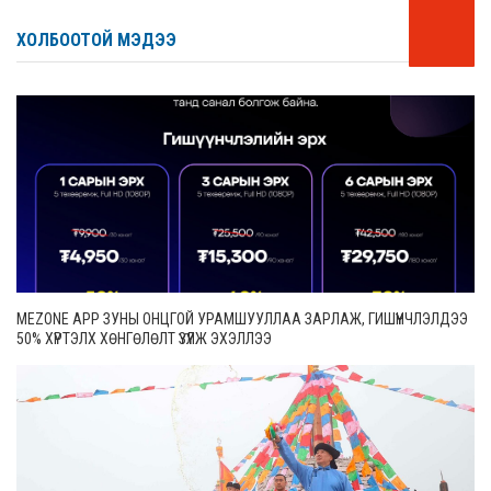
ХОЛБООТОЙ МЭДЭЭ
MEZONE APP ЗУНЫ ОНЦГОЙ УРАМШУУЛЛАА ЗАРЛАЖ, ГИШҮҮНЧЛЭЛДЭЭ
50% ХҮРТЭЛХ ХӨНГӨЛӨЛТ ҮЗҮҮЛЖ ЭХЭЛЛЭЭ