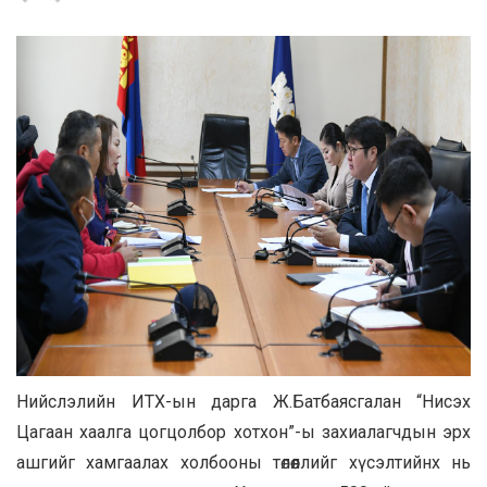
Нийслэлийн ИТХ-ын дарга Ж.Батбаясгалан “Нисэх
Цагаан хаалга цогцолбор хотхон”-ы захиалагчдын эрх
ашгийг хамгаалах холбооны төлөөллийг хүсэлтийнх нь