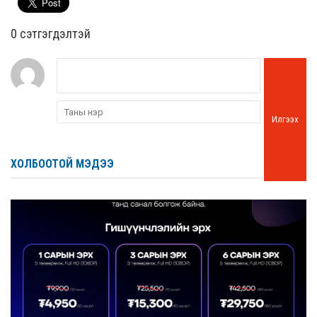
0 cэтгэгдэлтэй
Илгээх
ХОЛБООТОЙ МЭДЭЭ