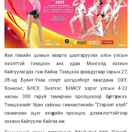
Ази тивийн цомын аварга шалгаруулах олон улсын
нээлттэй тэмцээн анх удаа Монголд зохион
байгуулагдах гэж байна. Тэмцээн аравдугаар сарын 27,
28-нд Буянт-Ухаа спорт цогцолборт явагдана. ОХУ,
Хонконг, БНСУ, Энэтхэг, БНАСУ зэрэг улсын 4-22
насны 300 гаруй тамирчин оролцохоор бүртгүүлжээ.
Тэмцээнийг Уран сайхны гимнастикийн “Старлит клуб”
санаачлан эцэг эхчүүдийн оролцоо, дэмжлэгтэйгээр
зохион байгуулж байгаа аж.