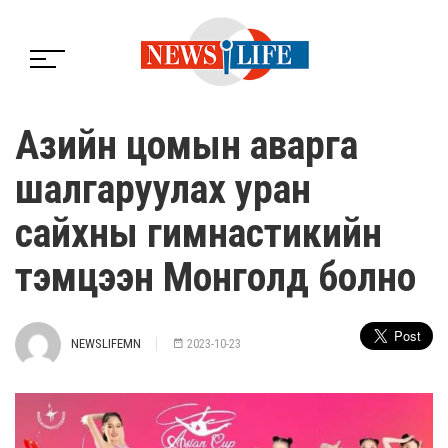
Азийн цомын аварга
шалгаруулах уран
сайхны гимнастикийн
тэмцээн Монголд болно
NEWSLIFEMN
2023-10-23