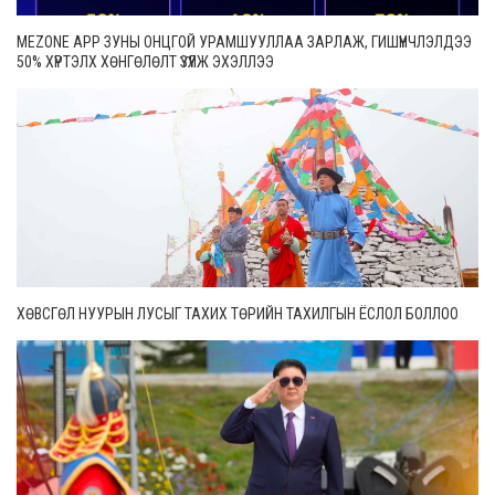
MEZONE APP ЗУНЫ ОНЦГОЙ УРАМШУУЛЛАА ЗАРЛАЖ, ГИШҮҮНЧЛЭЛДЭЭ
50% ХҮРТЭЛХ ХӨНГӨЛӨЛТ ҮЗҮҮЛЖ ЭХЭЛЛЭЭ
ХӨВСГӨЛ НУУРЫН ЛУСЫГ ТАХИХ ТӨРИЙН ТАХИЛГЫН ЁСЛОЛ БОЛЛОО