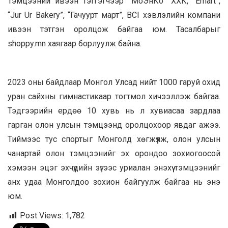
Тэмцээний ивээн тэтгэгчээр “МоЭнКо” ХХК, “Emart”,
“Jur Ur Bakery”, “Гачуурт март”, BCI хэвлэлийн компани
ивээн тэтгэн оролцож байгаа юм. Тасалбарыг
shoppy.mn хаягаар борлуулж байна.
2023 оны байдлаар Монгол Улсад нийт 1000 гаруй охид
уран сайхны гимнастикаар тогтмол хичээллэж байгаа.
Тэдгээрийн ердөө 10 хувь нь л хувиасаа зардлаа
гарган олон улсын тэмцээнд оролцохоор явдаг ажээ.
Тиймээс тус спортыг Монголд хөгжүүлж, олон улсын
чанартай олон тэмцээнийг эх орондоо зохиогоосой
хэмээн эцэг эхчүүдийн зүгээс уриалан энэхүү тэмцээнийг
анх удаа Монголдоо зохион байгуулж байгаа нь энэ
юм.
Post Views:
1,782