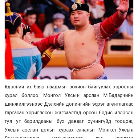
Үндэсний их баяр наадмыг зохион байгуулах хорооны
хурал боллоо. Монгол Улсын арслан М.Бадарчийн
шинжилгээнээс Дэлхийн допингийн эсрэг агентлагаас
гаргасан хориглосон жагсаалтад орсон бодис илэрсэн
тул уг барилдааны бүх давааг хүчингүйд тооцож,
Улсын арслан цолыг хураах саналыг Монгол Улсын