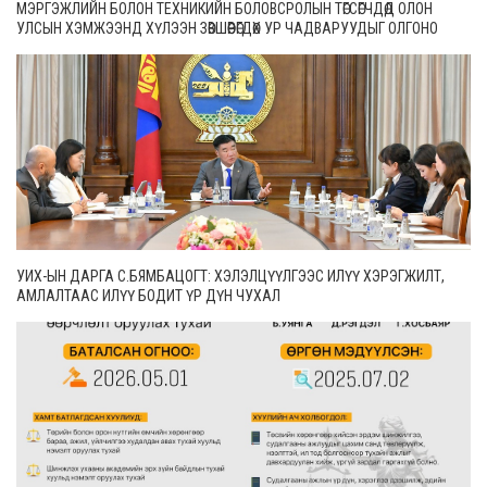
МЭРГЭЖЛИЙН БОЛОН ТЕХНИКИЙН БОЛОВСРОЛЫН ТӨГСӨГЧДӨД ОЛОН
УЛСЫН ХЭМЖЭЭНД ХҮЛЭЭН ЗӨВШӨӨРӨГДӨХ УР ЧАДВАРУУДЫГ ОЛГОНО
УИХ-ЫН ДАРГА С.БЯМБАЦОГТ: ХЭЛЭЛЦҮҮЛГЭЭС ИЛҮҮ ХЭРЭГЖИЛТ,
АМЛАЛТААС ИЛҮҮ БОДИТ ҮР ДҮН ЧУХАЛ