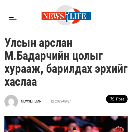
Улсын арслан
М.Бадарчийн цолыг
хурааж, барилдах эрхийг
хаслаа
NEWSLIFEMN
2023-09-27