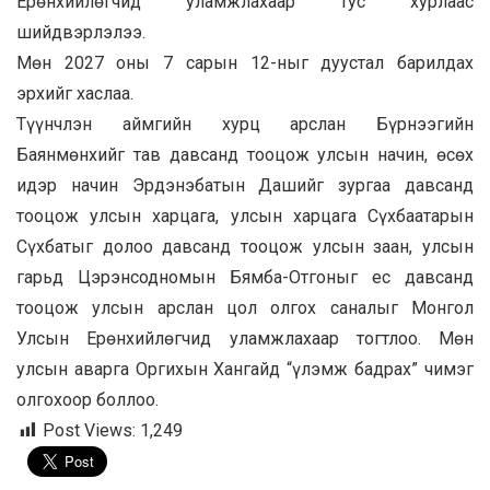
Ерөнхийлөгчид уламжлахаар тус хурлаас
шийдвэрлэлээ.
Мөн 2027 оны 7 сарын 12-ныг дуустал барилдах
эрхийг хаслаа.
Түүнчлэн аймгийн хурц арслан Бүрнээгийн
Баянмөнхийг тав давсанд тооцож улсын начин, өсөх
идэр начин Эрдэнэбатын Дашийг зургаа давсанд
тооцож улсын харцага, улсын харцага Сүхбаатарын
Сүхбатыг долоо давсанд тооцож улсын заан, улсын
гарьд Цэрэнсодномын Бямба-Отгоныг ес давсанд
тооцож улсын арслан цол олгох саналыг Монгол
Улсын Ерөнхийлөгчид уламжлахаар тогтлоо. Мөн
улсын аварга Оргихын Хангайд “үлэмж бадрах” чимэг
олгохоор боллоо.
Post Views:
1,249