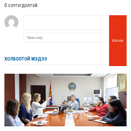
0 cэтгэгдэлтэй
Илгээх
ХОЛБООТОЙ МЭДЭЭ