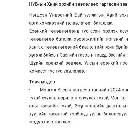
НҮБ-ын Хүний эрхийн зөвлөлөөс гаргасан зөв
Нэгдсэн Үндэстний Байгууллагын Хүний эрхи
арга хэмжээний төлөвлөгөөг баталлаа.
Ерөнхий төлөвлөгөөнд тусгасан, эрхлэх асу
төлөвлөгөө баталж, хэрэгжилтийг иргэний 
хангах, төлөвлөгөөний биелэлтийг жил бүри
хүргүүлж байхыг Засгийн газрын гишүүд, Засгийн
Шүүхийн ерөнхий зөвлөл, Улсын ерөнхий про
комисст тус тус зөвлөлөө.
Товч мэдээ
· Монгол Улсын нэгдсэн төсвийн 2024 оны 
тухай хуульд өөрчлөлт оруулах тухай, Монго
оны төсвийн тухай, Эрүүл мэндийн даатгал
хуулийн төсөлтэй холбогдлуулан боловсруул
мэдүүлэхээр тогтлоо.