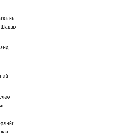
Хөвсгөл нуурын их
цэвэрлэгээний аяны
хүрээнд 301 тонн хог
гаа нь
хаягдлыг төвлөрүүлжээ
н Шадар
2026-07-30
Баян-Өлгий аймгийн
дараагийн Засаг даргад
Н.Тилеуханы нэр хүчтэй
ээнд
яригдаж байна
2026-07-30
А.Ю.Ивахин: Эрдэнэт
хотын түүх бол бидний
эний
амжилтын түүх
2026-07-27
өслөө
ыг
өрлийг
лаа.