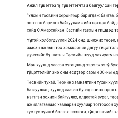
Ажил гүйцэтгээгүй гүйцэтгэгчтэй байгуулсан г
“Улсын төсвийн хөрөнгөөр баригдаж байгаа, б
зогссон барилга байгууламжийн нөхцөл байд
сайд С.Амарсайхан Засгийн газрын гишүүдэд т
Үүнтэй холбогдуулан 2024 онд шилжих төсөл,
заасан ажлын тоо хэмжээний дагуу гүйцэтгэли
дүгнэхийг бүх шатны Төсвийн шууд захирагч нарт
Мөн хуульд заасан хугацаанд хэрэгжээгүй буюу
гүйцэтгэлийг энэ оны есдүгээр сарын 30-ны ө
Төсвийн тухай, Төрийн хэмнэлтийн тухай хуули
батлуулсан, хуульд заасан бусад зөвшөөрөл о
нэгтгэн зохион байгуулах, алдаатай зураг, төс
ажиллагаанаас хамааран хуулиар тогтоосон ху
тус тус хүчингүй болгох, зохиогч, гүйцэтгэгчий