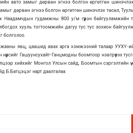
ийн авто замыг дөрвөн эгнээ болгон өргөтгөн шинэчлэх
замыг дөрвөн эгнээ болгон өргөтгөн шинэчлэх төсөл, Туул
х Наадамчдын гудамжны 800 у/м гүүрэн байгууламжийн 
богдох хууль тогтоомжийн дагуу тус тус зохион байгуулж, 
г болголоо.
лжааны явц, цаашид авах арга хэмжээний талаар УУХҮ-и
нүүрсийг Гашуунсухайт-Ганцмодны боомтоор нэвтрүүлэх тусг
лцээр хийхийг Монгол Улсын сайд, Боомтын сэргэлтийн ү
йд Б.Батцэцэг нарт даалгалаа.