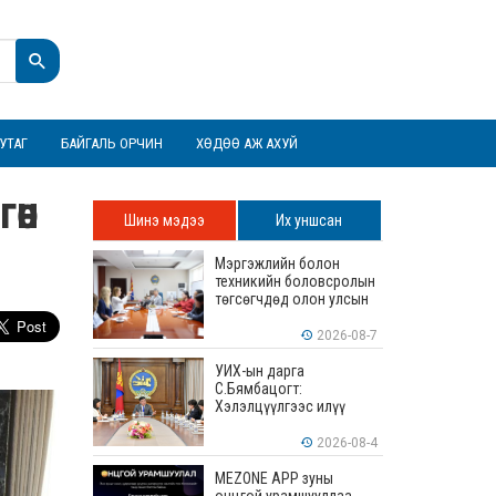
УТАГ
БАЙГАЛЬ ОРЧИН
ХӨДӨӨ АЖ АХУЙ
гөн
Шинэ мэдээ
Их уншсан
Мэргэжлийн болон
техникийн боловсролын
төгсөгчдөд олон улсын
хэмжээнд хүлээн
зөвшөөрөгдөх ур
2026-08-7
чадваруудыг олгоно
УИХ-ын дарга
С.Бямбацогт:
Хэлэлцүүлгээс илүү
хэрэгжилт, амлалтаас
илүү бодит үр дүн чухал
2026-08-4
MEZONE APP зуны