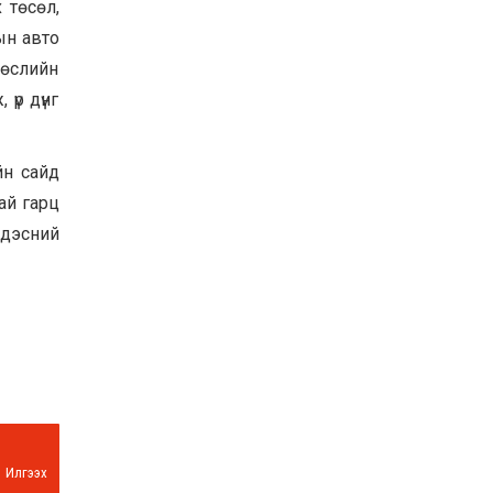
 төсөл,
ын авто
төслийн
үр дүнг
йн сайд
ай гарц
ндэсний
Илгээх