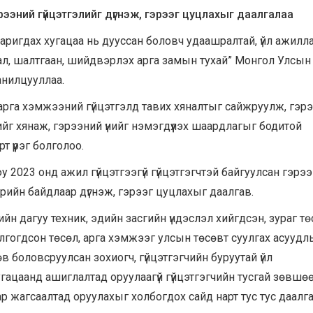
эрээний гүйцэтгэлийг дүгнэж, гэрээг цуцлахыг даалгалаа
аригдах хугацаа нь дууссан боловч удаашралтай, үйл ажилла
ал, шалтгаан, шийдвэрлэх арга замын тухай” Монгол Улсы
анилцууллаа.
 арга хэмжээний гүйцэтгэлд тавих хяналтыг сайжруулж, гэр
йг хянаж, гэрээний үнийг нэмэгдүүлэх шаардлагыг бодитой
 үүрэг болголоо.
 2023 онд ажил гүйцэтгээгүй гүйцэтгэгчтэй байгуулсан гэрэ
дрийн байдлаар дүгнэж, гэрээг цуцлахыг даалгав.
йн дагуу техник, эдийн засгийн үндэслэл хийгдсэн, зураг т
лгогдсон төсөл, арга хэмжээг улсын төсөвт суулгах асуудл
өв боловсруулсан зохиогч, гүйцэтгэгчийн буруутай үйл
гацаанд ашиглалтад оруулаагүй гүйцэтгэгчийн тусгай зөвшө
г хар жагсаалтад оруулахыг холбогдох сайд нарт тус тус даалга