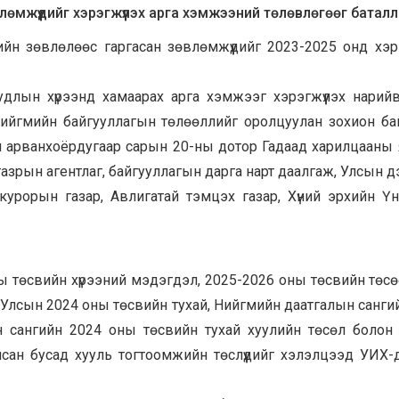
лөмжүүдийг хэрэгжүүлэх арга хэмжээний төлөвлөгөөг батал
йн зөвлөлөөс гаргасан зөвлөмжүүдийг 2023-2025 онд хэрэ
удлын хүрээнд хамаарах арга хэмжээг хэрэгжүүлэх нарий
нийгмийн байгууллагын төлөөллийг оролцуулан зохион ба
йн арванхоёрдугаар сарын 20-ны дотор Гадаад харилцааны
 газрын агентлаг, байгууллагын дарга нарт даалгаж, Улсын дэ
курорын газар, Авлигатай тэмцэх газар, Хүний эрхийн Ү
төсвийн хүрээний мэдэгдэл, 2025-2026 оны төсвийн төс
л Улсын 2024 оны төсвийн тухай, Нийгмийн даатгалын санги
ын сангийн 2024 оны төсвийн тухай хуулийн төсөл болон
сан бусад хууль тогтоомжийн төслүүдийг хэлэлцээд УИХ-