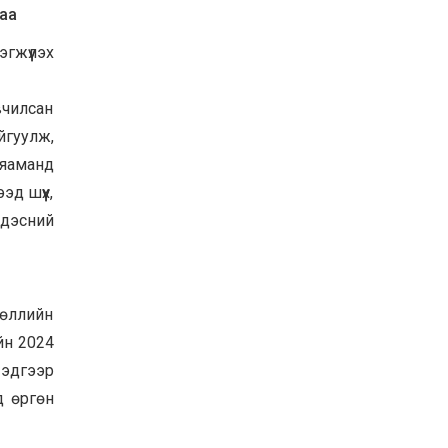
лаа
гжүүлэх
вчилсан
йгуулж,
 яаманд
эд шүүх,
ндэсний
өөллийн
йн 2024
 эдгээр
д өргөн