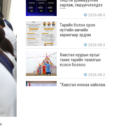
онцгой урамшууллаа
зарлаж, гишүүнчлэлдээ
50% хүртэлх хөнгөлөлт
үзүүлж эхэллээ
2026-08-3
Төрийн болон орон
нутгийн өмчийн
хөрөнгөөр эрдэм
шинжилгээ, судалгааны
ажил хийхэд тендерийн
2026-08-3
болон гүйцэтгэлийн
баталгаа гаргахгүй
Хөвсгөл нуурын лусыг
тахих төрийн тахилгын
ёслол боллоо
2026-08-2
“Хөвсгөл нуураа хайрлая,
хамгаалъя” эрдэм
шинжилгээний хурал
боллоо
2026-08-1
“ЭРДЭНЭС
ТАВАНТОЛГОЙ” ХК ЭНЭ
н
ДОЛОО ХОНОГТ 460.8
МЯНГАН ТОНН НҮҮРС
АРИЛЖЛАА
2026-07-31