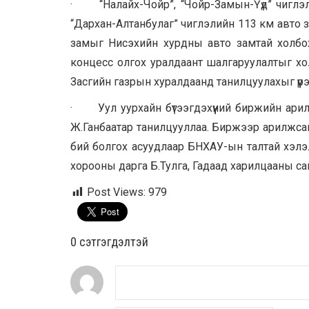
· “Налайх-Чойр”, “Чойр-Замын-Үүд” чиглэл
“Дархан-Алтанбулаг” чиглэлийн 113 км авто 
замыг Нисэхийн хурдны авто замтай холбо
концесс олгох уралдаант шалгаруулалтыг хол
Засгийн газрын хуралдаанд танилцуулахыг үүрэ
· Уул уурхайн бүтээгдэхүүний биржийн ари
Ж.Ганбаатар танилцууллаа. Биржээр арилжсан 
бий болгох асуудлаар БНХАУ-ын талтай хэлэ
хорооны дарга Б.Тулга, Гадаад харилцааны са
Post Views:
979
0 cэтгэгдэлтэй