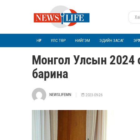
НҮҮР
УЛС ТӨР
НИЙГЭМ
ЭДИЙН ЗАСАГ
ЭРҮ
Монгол Улсын 2024 он
барина
NEWSLIFEMN
2023-09-26