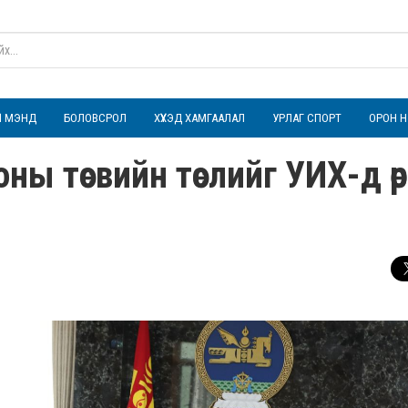
ҮЛ МЭНД
БОЛОВСРОЛ
ХҮҮХЭД ХАМГААЛАЛ
УРЛАГ СПОРТ
ОРОН Н
ы төсвийн төслийг УИХ-д өр