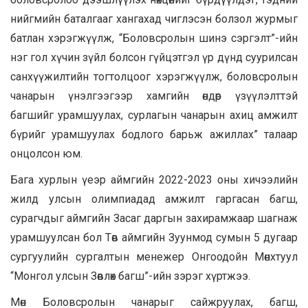
нийгмийн баталгааг хангахад чиглэсэн болзол журмыг
батлан хэрэгжүүлж, “Боловсролын шинэ сэргэлт”-ийн
нэг гол хүчин зүйл болсон гүйцэтгэл үр дүнд суурилсан
санхүүжилтийн тогтолцоог хэрэгжүүлж, боловсролын
чанарын үнэлгээгээр хамгийн өндөр үзүүлэлттэй
багшийг урамшуулах, сурлагын чанарын ахиц амжилт
бүрийг урамшуулах бодлого барьж ажиллах” талаар
онцолсон юм.
Бага хурлын үеэр аймгийн 2022-2023 оны хичээлийн
жилд улсын олимпиадад амжилт гаргасан багш,
сурагчдыг аймгийн Засаг даргын захирамжаар шагнаж
урамшуулсан бол Төв аймгийн Зуунмод сумын 5 дугаар
сургуулийн сургалтын менежер Онгоодойн Мөнхтуул
“Монгол улсын Зөвлөх багш”-ийн зэрэг хүртжээ.
Мөн Боловсролын чанарыг сайжруулах, багш,