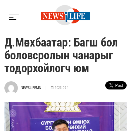
Д.Мөнхбаатар: Багш бол
боловсролын чанарыг
тодорхойлогч юм
NEWSLIFEMN
2023-09-1