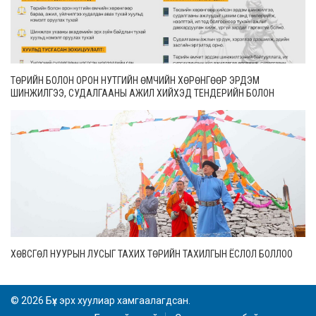
ТӨРИЙН БОЛОН ОРОН НУТГИЙН ӨМЧИЙН ХӨРӨНГӨӨР ЭРДЭМ
ШИНЖИЛГЭЭ, СУДАЛГААНЫ АЖИЛ ХИЙХЭД ТЕНДЕРИЙН БОЛОН
ГҮЙЦЭТГЭЛИЙН БАТАЛГАА ГАРГАХГҮЙ
ХӨВСГӨЛ НУУРЫН ЛУСЫГ ТАХИХ ТӨРИЙН ТАХИЛГЫН ЁСЛОЛ БОЛЛОО
© 2026 Бүх эрх хуулиар хамгаалагдсан.