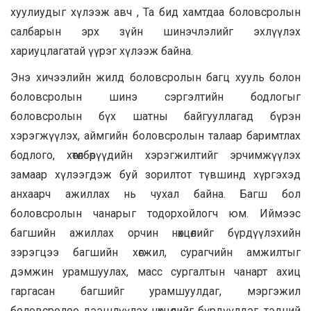
хуулиудыг хүлээж авч , Та бид хамтдаа боловсролын
салбарын эрх зүйн шинэчлэлийг эхлүүлэх
хариуцлагатай үүрэг хүлээж байна.
Энэ хичээлийн жилд боловсролын багц хууль болон
боловсролын шинэ сэргэлтийн бодлогыг
боловсролын бүх шатны байгууллагад бүрэн
хэрэгжүүлэх, аймгийн боловсролын талаар баримтлах
бодлого, хөтөлбөрүүдийн хэрэгжилтийг эрчимжүүлэх
замаар хүлээгдэж буй зорилтот түвшинд хүргэхэд
анхаарч ажиллах нь чухал байна. Багш бол
боловсролын чанарыг тодорхойлогч юм. Иймээс
багшийн ажиллах орчин нөхцөлийг бүрдүүлэхийн
зэрэгцээ багшийн хөгжил, сурагчийн амжилтыг
дэмжин урамшуулах, масс сургалтын чанарт ахиц
гаргасан багшийг урамшуулдаг, мэргэжил
боловсролоо дээшлүүлэх нөхцөлийг бүрдүүлдэг, тэдний