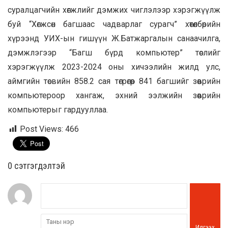
суралцагчийн хөгжлийг дэмжих чиглэлээр хэрэгжүүлж
буй “Хөгжсөн багшаас чадварлаг сурагч” хөтөлбөрийн
хүрээнд УИХ-ын гишүүн Ж.Батжаргалын санаачилга,
дэмжлэгээр “Багш бүрд компьютер” төслийг
хэрэгжүүлж 2023-2024 оны хичээлийн жилд улс,
аймгийн төсвийн 858.2 сая төгрөгөөр 841 багшийг зөөврийн
компьютероор хангаж, эхний ээлжийн зөөврийн
компьютерыг гардууллаа.
Post Views:
466
0 cэтгэгдэлтэй
Илгээх