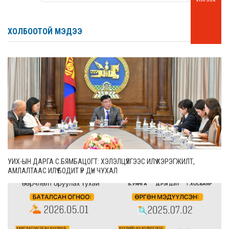
ХОЛБООТОЙ МЭДЭЭ
УИХ-ЫН ДАРГА С.БЯМБАЦОГТ: ХЭЛЭЛЦҮҮЛГЭЭС ИЛҮҮ ХЭРЭГЖИЛТ,
АМЛАЛТААС ИЛҮҮ БОДИТ ҮР ДҮН ЧУХАЛ