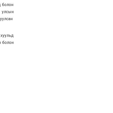
д болон
Баян-Өлгий аймгийн
дараагийн Засаг даргад
 улсын
Н.Тилеуханы нэр хүчтэй
яригдаж байна
руулсан
2026-07-30
А.Ю.Ивахин: Эрдэнэт
хотын түүх бол бидний
 хуульд
амжилтын түүх
н болон
2026-07-27
Цэцэрлэгт суралцах
хүүхдүүдийн бүртгэлийг
наймдугаар сарын 10-23-
ны хооронд Emongolia
системээр зохион
2026-07-27
байгуулна