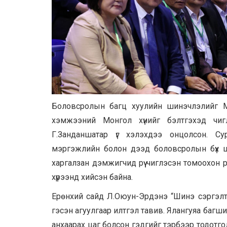
Боловсролын багц хуулийн шинэчлэлийг М
хэмжээний Монгол хүнийг бэлтгэхэд чи
Г.Занданшатар үг хэлэхдээ онцолсон. С
мэргэжлийн болон дээд боловсролын бүх ша
харгалзан дэмжигчид рүү чиглэсэн томоохо
хүрээнд хийсэн байна.
Ерөнхий сайд Л.Оюун-Эрдэнэ “Шинэ сэргэлти
гэсэн агуулгаар илтгэл тавив. Ялангуяа багши
анхаарах цаг болсон гэдгийг тэрбээр тодотг