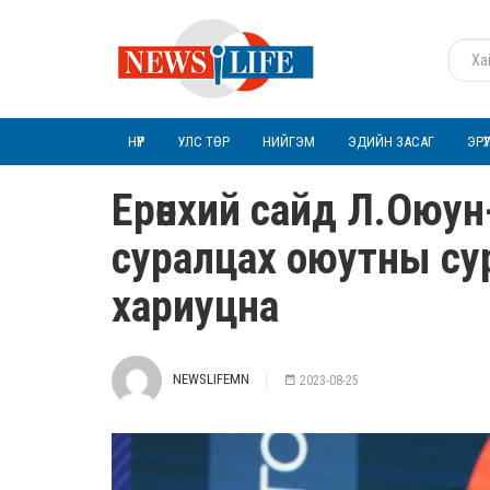
НҮҮР
УЛС ТӨР
НИЙГЭМ
ЭДИЙН ЗАСАГ
ЭРҮ
Ерөнхий сайд Л.Оюу
суралцах оюутны сург
хариуцна
NEWSLIFEMN
2023-08-25