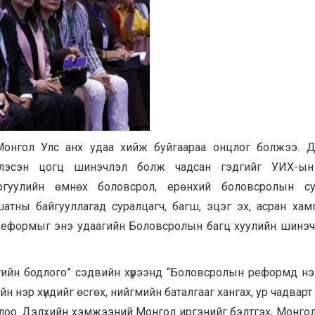
онгол Улс анх удаа хийж буйгаараа онцлог болжээ. Д
глэсэн цогц шинэчлэл болж чадсан гэдгийг УИХ-ын
ургуулийн өмнөх боловсрол, ерөнхий боловсролын сур
тны байгууллагад суралцагч, багш, эцэг эх, асран хамг
н реформыг энэ удаагийн Боловсролын багц хуулийн шинэ
йн бодлого” сэдвийн хүрээнд “Боловсролын реформд нэгд
йн нэр хүндийг өсгөх, нийгмийн баталгааг хангах, ур чадварт
олоо. Дэлхийн хэмжээний Монгол иргэнийг бэлтгэх, Монгол 