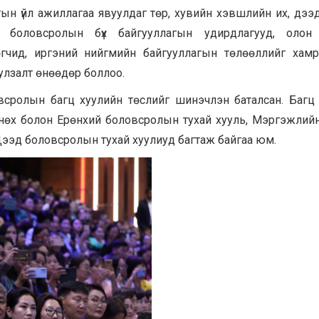
н үйл ажиллагаа явуулдаг төр, хувийн хэвшлийн их, дээ
х боловсролын бүх байгууллагын удирдлагууд, олон
өгчид, иргэний нийгмийн байгууллагын төлөөллийг хам
залт өнөөдөр боллоо.
сролын багц хуулийн төслийг шинэчлэн баталсан. Багц
нөх болон Ерөнхий боловсролын тухай хууль, Мэргэжлий
Дээд боловсролын тухай хуулиуд багтаж байгаа юм.