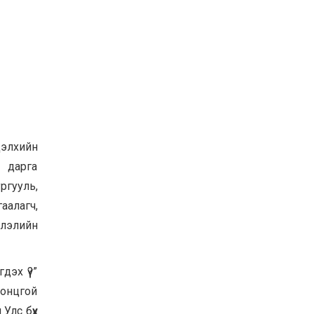
элхийн
 дарга
гууль,
аалагч,
члэлийн
эх үү?”
 онцгой
Улс бүх