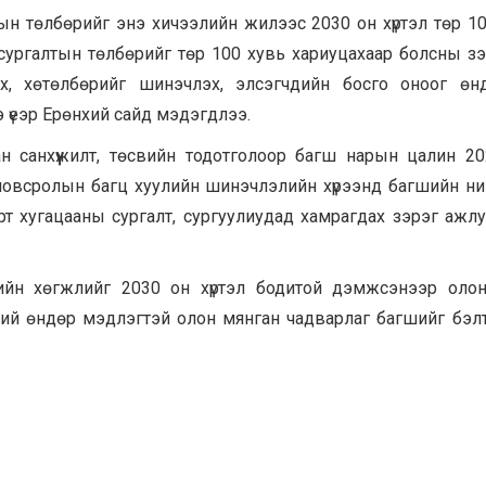
 төлбөрийг энэ хичээлийн жилээс 2030 он хүртэл төр 10
сургалтын төлбөрийг төр 100 хувь хариуцахаар болсны з
х, хөтөлбөрийг шинэчлэх, элсэгчдийн босго оноог өн
 үеэр Ерөнхий сайд мэдэгдлээ.
н санхүүжилт, төсвийн тодотголоор багш нарын цалин 2
овсролын багц хуулийн шинэчлэлийн хүрээнд багшийн н
урт хугацааны сургалт, сургуулиудад хамрагдах зэрэг ажлу
ийн хөгжлийг 2030 он хүртэл бодитой дэмжсэнээр олон
лний өндөр мэдлэгтэй олон мянган чадварлаг багшийг бэл