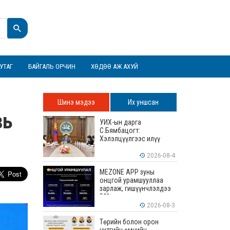
УТАГ
БАЙГАЛЬ ОРЧИН
ХӨДӨӨ АЖ АХУЙ
Шинэ мэдээ
Их уншсан
вь
УИХ-ын дарга
С.Бямбацогт:
Хэлэлцүүлгээс илүү
хэрэгжилт, амлалтаас
илүү бодит үр дүн чухал
2026-08-4
MEZONE APP зуны
онцгой урамшууллаа
зарлаж, гишүүнчлэлдээ
50% хүртэлх хөнгөлөлт
үзүүлж эхэллээ
2026-08-3
Төрийн болон орон