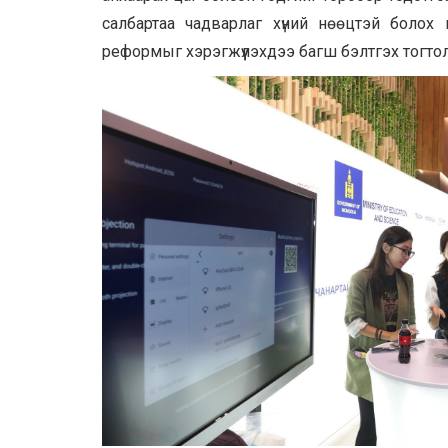
салбартаа чадварлаг хүний нөөцтэй болох
реформыг хэрэгжүүлэхдээ багш бэлтгэх тогто