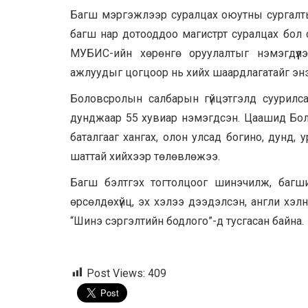
Багш мэргэжлээр суралцах оюутны сургалтын
багш нар дотооддоо магистрт суралцах бол 
МУБИС-ийн хөрөнгө оруулалтыг нэмэгдүүлэ
ажлуудыг цогцоор нь хийх шаардлагатайг энэ
Боловсролын салбарын гүйцэтгэлд суурилса
дунджаар 55 хувиар нэмэгдсэн. Цаашид Бол
баталгааг хангах, олон улсад богино, дунд, 
шаттай хийхээр төлөвлөжээ.
Багш бэлтгэх тогтолцоог шинэчилж, багш
өрсөлдөхүйц, эх хэлээ дээдэлсэн, англи хэ
“Шинэ сэргэлтийн бодлого”-д тусгасан байна.
Post Views:
409