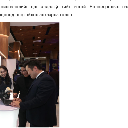
 шинэчлэлийг цаг алдалгүй хийх ёстой. Боловсролын с
лцоонд онцгойлон анхаарна гэлээ.