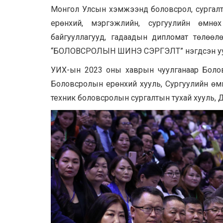
Монгол Улсын хэмжээнд боловсрол, сургалты
ерөнхий, мэргэжлийн, сургуулийн өмнө
байгууллагууд, гадаадын дипломат төлөөл
“БОЛОВСРОЛЫН ШИНЭ СЭРГЭЛТ” нэгдсэн уул
УИХ-ын 2023 оны хаврын чуулганаар Болов
Боловсролын ерөнхий хууль, Сургуулийн өм
техник боловсролын сургалтын тухай хууль, 