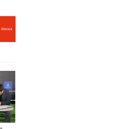
Илгээх