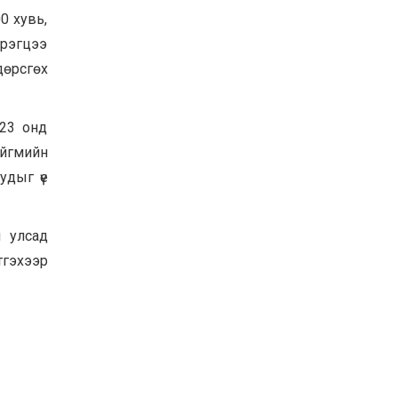
0 хувь,
эрэгцээ
дөрсгөх
023 онд
ийгмийн
удыг үе
 улсад
тгэхээр