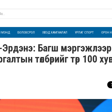
ҮЛ МЭНД
БОЛОВСРОЛ
ХҮҮХЭД ХАМГААЛАЛ
УРЛАГ СПОРТ
ОРОН Н
н-Эрдэнэ: Багш мэргэжлээр
алтын төлбөрийг төр 100 ху