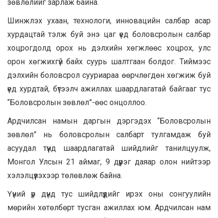
зөвлөлийг зарлаж байна.
Шинжлэх ухаан, технологи, инновацийн салбар асар
хурдацтай тэлж буй энэ цаг үед боловсролын салбар
хоцрогдолд орох нь дэлхийн хөгжлөөс хоцрох, улс
орон хөгжихгүй байх суурь шалтгаан болдог. Тиймээс
дэлхийн боловсрол сууриараа өөрчлөгдөн хөгжиж буй
үед хурдтай, бүтээлч ажиллах шаардлагатай байгааг тус
“Боловсролын зөвлөл”-өөс онцоллоо.
Ардчилсан намын даргын дэргэдэх “Боловсролын
зөвлөл” нь боловсролын салбарт тулгамдаж буй
асуудал түүнд шаардлагатай шийдлийг танилцуулж,
Монгол Улсын 21 аймаг, 9 дүүрэг даяар олон нийтээр
хэлэлцүүлэхээр төлөвлөж байна.
Үүний үр дүнд тус шийдлүүдийг ирэх оны сонгуулийн
мөрийн хөтөлбөрт тусган ажиллах юм. Ардчилсан нам