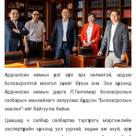
Ардчилсан намын үнэт зүйл эрх чөлөөтэй, эрдэм
боловсролтой монгол хүнийг бүтээх юм. Энэ хүрээнд
Ардчилсан намын дарга Л.Гантөмөр боловсролын
салбарын манлайлагч залуусаас бүрдсэн “Боловсролын
зөвлөл”-ийг байгуулж байна.
Цаашид ч салбар салбартаа тэргүүлэгч, мэргэжлийн
экспертүүдийн хүрээнд уул уурхай, хөдөө аж ахуй, эрүүл