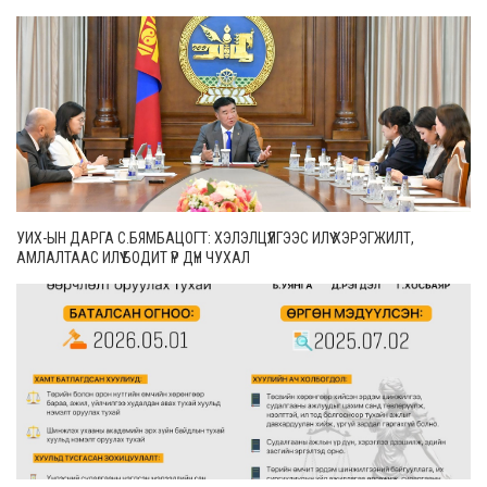
УИХ-ЫН ДАРГА С.БЯМБАЦОГТ: ХЭЛЭЛЦҮҮЛГЭЭС ИЛҮҮ ХЭРЭГЖИЛТ,
АМЛАЛТААС ИЛҮҮ БОДИТ ҮР ДҮН ЧУХАЛ