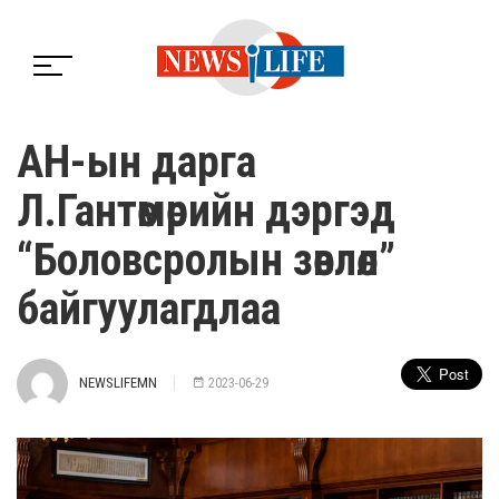
АН-ын дарга
Л.Гантөмөрийн дэргэд
“Боловсролын зөвлөл”
байгуулагдлаа
NEWSLIFEMN
2023-06-29