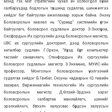
мэнд гэх мэт стратегийн чухал ач холбогдол бүхий
салбаруудад бодлогын түвшинд судалгаа, шинжилгээ
хийдэг баг байгуулан ажиллахаар зорьж байна. Энэхүү
Боловсролын зөвлөл нь “Сураад” системийн үүсгэн
байгуулагч, боловсрол судлалын доктор Э.Энхпүрэв,
Оксфордын Их сургуулийн дээд боловсролын магистр,
UBC их сургуулийн докторант, дээд боловсролын
хөтөлбөр судлаач Г.Орхон, “Хүүхэд бүрт компьютер
төслийг санаачлагч, Стенфордын Их сургуулийн
боловсрол судлалын магистр З.Энхмөнх, МУИС-ийн
профессор, Монголын боловсролын үнэлгээний
судалгаа хийдэг Б.Ганбат, Оюуны чадварын IQ төвийн
захирал, Виржиниагийн технологийн Их сургуулийн
боловсролын магистр Д.Өлзий-Эрдэнэ зэрэг
боловсролын салбартаа манлайлагч, шинийг
эрэлхийлэгч, бүтээлч залуусаас бүрдсэн залуусын