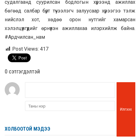
судалгаанд суурилсан бодлогын хүрээнд ажиллах
бөгөөд салбар бүрт түүчээлэгч залуусаар хүрээгээ тэлж
нийслэл хот, хөдөө орон нутгийг хамарсан
хэлэлцүүлгүүдийг өрнүүлэн ажиллахаа илэрхийлж байна.
#Ардчилсан_нам
Post Views:
417
0 cэтгэгдэлтэй
Илгээх
ХОЛБООТОЙ МЭДЭЭ