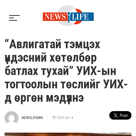
“Авлигатай тэмцэх
үндэсний хөтөлбөр
батлах тухай” УИХ-ын
тогтоолын төслийг УИХ-
д өргөн мэдүүлнэ
NEWSLIFEMN
2023-06-14