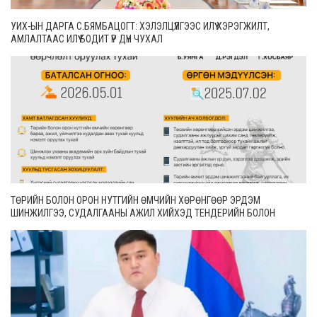
УИХ-ЫН ДАРГА С.БЯМБАЦОГТ: ХЭЛЭЛЦҮҮЛГЭЭС ИЛҮҮ ХЭРЭГЖИЛТ,
АМЛАЛТААС ИЛҮҮ БОДИТ ҮР ДҮН ЧУХАЛ
ТӨРИЙН БОЛОН ОРОН НУТГИЙН ӨМЧИЙН ХӨРӨНГӨӨР ЭРДЭМ
ШИНЖИЛГЭЭ, СУДАЛГААНЫ АЖИЛ ХИЙХЭД ТЕНДЕРИЙН БОЛОН
ГҮЙЦЭТГЭЛИЙН БАТАЛГАА ГАРГАХГҮЙ