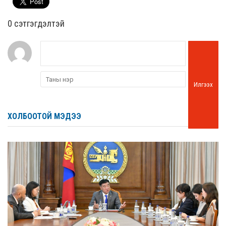
0 cэтгэгдэлтэй
Илгээх
ХОЛБООТОЙ МЭДЭЭ