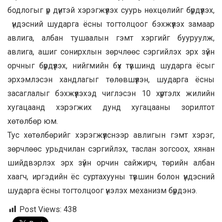
бодлогыг үр дүнтэй хэрэгжүүлэх суурь нөхцөлийг бүрдүүлэх,
үндэсний шударга ёсны тогтолцоог бэхжүүлэх замаар
авлига, албан тушаалын гэмт хэргийг бууруулж,
авлига, ашиг сонирхлын зөрчлөөс сэргийлэх эрх зүйн
орчныг бүрдүүлэх, нийгмийн бүх түвшинд шударга ёсыг
эрхэмлэсэн хандлагыг төлөвшүүлэн, шударга ёсны
засаглалыг бэхжүүлэхэд чиглэсэн 10 хүртэлх жилийн
хугацаанд хэрэгжих дунд хугацааны зорилтот
хөтөлбөр юм.
Тус хөтөлбөрийг хэрэгжүүлснээр авлигын гэмт хэрэг,
зөрчлөөс урьдчилан сэргийлэх, таслан зогсоох, хянан
шийдвэрлэх эрх зүйн орчин сайжирч, төрийн албан
хаагч, иргэдийн ёс суртахууны түвшин болон үндэсний
шударга ёсны тогтолцоог үнэлэх механизм бүрдэнэ.
Post Views:
438