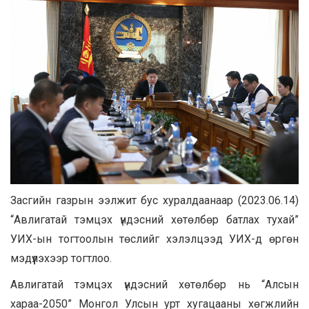
Засгийн газрын ээлжит бус хуралдаанаар (2023.06.14)
“Авлигатай тэмцэх үндэсний хөтөлбөр батлах тухай”
УИХ-ын тогтоолын төслийг хэлэлцээд УИХ-д өргөн
мэдүүлэхээр тогтлоо.
Авлигатай тэмцэх үндэсний хөтөлбөр нь “Алсын
хараа-2050” Монгол Улсын урт хугацааны хөгжлийн