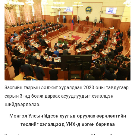
Засгийн газрын ээлжит хуралдаан 2023 оны тавдугаар
сарын 3-нд болж дараах асуудлуудыг хэлэлцэн
шийдвэрлэлээ.
Монгол Улсын Үндсэн хуульд оруулах өөрчлөлтийн
төслийг хэлэлцээд УИХ-д өргөн барилаа