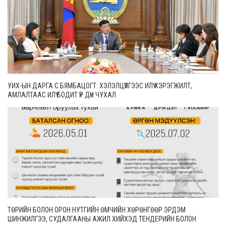
УИХ-ЫН ДАРГА С.БЯМБАЦОГТ: ХЭЛЭЛЦҮҮЛГЭЭС ИЛҮҮ ХЭРЭГЖИЛТ,
АМЛАЛТААС ИЛҮҮ БОДИТ ҮР ДҮН ЧУХАЛ
ТӨРИЙН БОЛОН ОРОН НУТГИЙН ӨМЧИЙН ХӨРӨНГӨӨР ЭРДЭМ
ШИНЖИЛГЭЭ, СУДАЛГААНЫ АЖИЛ ХИЙХЭД ТЕНДЕРИЙН БОЛОН