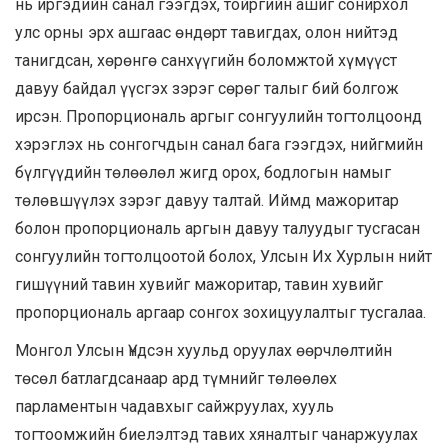
нь иргэдийн санал гээгдэх, тойргийн ашиг сонирхол
улс орны эрх ашгаас өндөрт тавигдах, олон нийтэд
танигдсан, хөрөнгө санхүүгийн боломжтой хүмүүст
давуу байдал үүсгэх зэрэг сөрөг талыг бий болгож
ирсэн. Пропорциональ аргыг сонгуулийн тогтолцоонд
хэрэглэх нь сонгогчдын санал бага гээгдэх, нийгмийн
бүлгүүдийн төлөөлөл жигд орох, бодлогын намыг
төлөвшүүлэх зэрэг давуу талтай. Иймд мажоритар
болон пропорциональ аргын давуу талуудыг тусгасан
сонгуулийн тогтолцоотой болох, Улсын Их Хурлын нийт
гишүүний тавин хувийг мажоритар, тавин хувийг
пропорциональ аргаар сонгох зохицуулалтыг тусгалаа.
Монгол Улсын Үндсэн хуульд оруулах өөрчлөлтийн
төсөл батлагдсанаар ард түмнийг төлөөлөх
парламентын чадавхыг сайжруулах, хууль
тогтоомжийн биелэлтэд тавих хяналтыг чанаржуулах