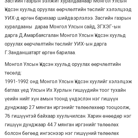
Засгийн газрын ээлжит хуралдаанаар Монгол Улсын
Үндсэн хуульд оруулах өөрчлөлтийн төслийг хэлэлцээд
УИХ-д өргөн барихаар шийдвэрлэлээ. Засгийн газрын
хуралдааны дараа Монгол Улсын сайд, ЗГХЭГ-ын
дарга Д.Амарбаясгалан Монгол Улсын Үндсэн хуульд
оруулах өөрчлөлтийн төслийг УИХ-ын дарга
Г.Занданшатарт өргөн барилаа.
Монгол Улсын Үндсэн хуульд оруулах өөрчлөлтийн
төсөлд:
1991-1992 онд Монгол Улсын Үндсэн хуулийг хэлэлцэж
батлах үед Улсын Их Хурлын гишүүдийн тоог тухайн
үеийн нийт хүн амын тоонд үндэслэн нэг гишүүн
дунджаар 27 мянган иргэнийг төлөөлөхөөр тооцоолж,
76 гишүүнтэй байхаар хуульчилсан. Харин өнөөдөр нэг
гишүүн дунджаар 44.7 мянган иргэнийг төлөөлөх
болсон бөгөөд ингэснээр нэг гишүүний төлөөлөх