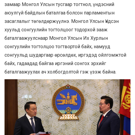
замаар Монгол Улсын тусгаар тогтнол, үндэсний
аюулгүй байдлын баталгаа болсон парламентын
засаглалыг төгөлдөржүүлнэ. Монгол Улсын Үндсэн
хуульд сонгуулийн тогтолцоог тодорхой зааж
баталгаажуулснаар Монгол Улсын Их Хурлын
сонгуулийн тогтолцоо тогтвортой байх, намууд
сонгуульд шударгаар өрсөлдөх, иргэдэд ойлгомжтой
байх, гадаадад байгаа иргэний сонгох эрхийг
баталгаажуулах ач холбогдолтой гэж үзэж байна.