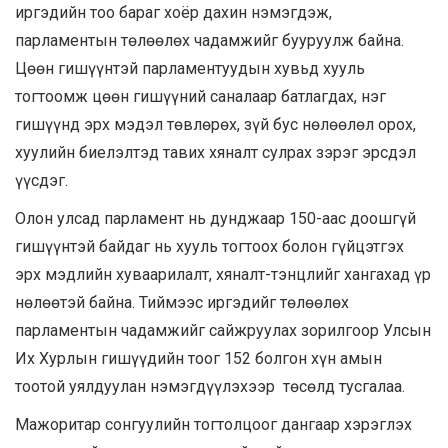
иргэдийн тоо бараг хоёр дахин нэмэгдэж,
парламентын төлөөлөх чадамжийг бууруулж байна.
Цөөн гишүүнтэй парламентуудын хувьд хууль
тогтоомж цөөн гишүүний саналаар батлагдах, нэг
гишүүнд эрх мэдэл төвлөрөх, зүй бус нөлөөлөл орох,
хуулийн биелэлтэд тавих хяналт сулрах зэрэг эрсдэл
үүсдэг.
Олон улсад парламент нь дунджаар 150-аас доошгүй
гишүүнтэй байдаг нь хууль тогтоох болон гүйцэтгэх
эрх мэдлийн хуваарилалт, хяналт-тэнцлийг хангахад үр
нөлөөтэй байна. Тиймээс иргэдийг төлөөлөх
парламентын чадамжийг сайжруулах зорилгоор Улсын
Их Хурлын гишүүдийн тоог 152 болгон хүн амын
тоотой уялдуулан нэмэгдүүлэхээр төсөлд тусгалаа.
Мажоритар сонгуулийн тогтолцоог дангаар хэрэглэх