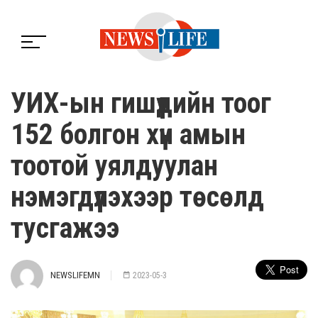
УИХ-ын гишүүдийн тоог
152 болгон хүн амын
тоотой уялдуулан
нэмэгдүүлэхээр төсөлд
тусгажээ
NEWSLIFEMN
2023-05-3