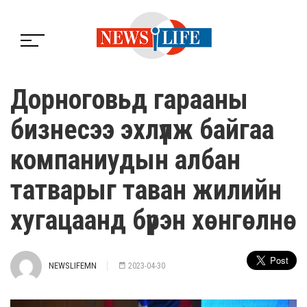
Дорноговьд гарааны
бизнесээ эхлүүлж байгаа
компаниудын албан
татварыг таван жилийн
хугацаанд бүрэн хөнгөлнө
NEWSLIFEMN
2023-04-30