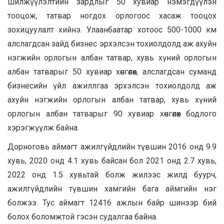
шилжүүлэлтийн зардлыг 50 хувиар нэмэгдүүлэн
тооцож, татвар ногдох орлогоос хасаж тооцох
зохицуулалт хийнэ. Улаанбаатар хотоос 500-1000 км
алслагдсан зайд бизнес эрхэлсэн тохиолдолд аж ахуйн
нэгжийн орлогын албан татвар, хувь хүний орлогын
албан татварыг 50 хувиар хөнгөлөх, алслагдсан суманд
бизнесийн үйл ажиллгаа эрхэлсэн тохиолдолд аж
ахуйн нэгжийн орлогын албан татвар, хувь хүний
орлогын албан татварыг 90 хувиар хөнгөлөх бодлого
хэрэгжүүлж байна.
Дорноговь аймагт ажилгүйдлийн түвшин 2016 онд 9.9
хувь, 2020 онд 4.1 хувь байсан бол 2021 онд 2.7 хувь,
2022 онд 1.5 хувьтай болж жилээс жилд буурч,
ажилгүйдлийн түвшин хамгийн бага аймгийн нэг
болжээ. Тус аймагт 12416 ажлын байр шинээр бий
болох боломжтой гэсэн судалгаа байна.