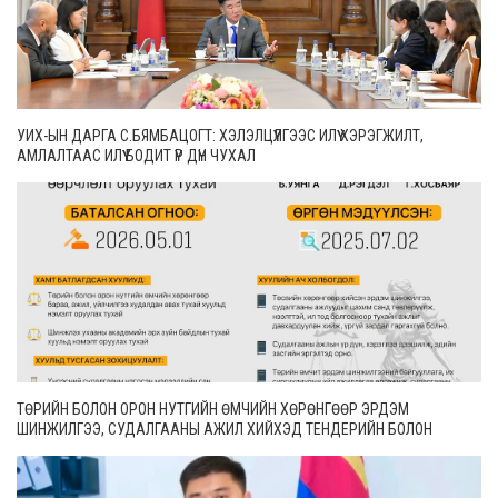
УИХ-ЫН ДАРГА С.БЯМБАЦОГТ: ХЭЛЭЛЦҮҮЛГЭЭС ИЛҮҮ ХЭРЭГЖИЛТ,
АМЛАЛТААС ИЛҮҮ БОДИТ ҮР ДҮН ЧУХАЛ
ТӨРИЙН БОЛОН ОРОН НУТГИЙН ӨМЧИЙН ХӨРӨНГӨӨР ЭРДЭМ
ШИНЖИЛГЭЭ, СУДАЛГААНЫ АЖИЛ ХИЙХЭД ТЕНДЕРИЙН БОЛОН
ГҮЙЦЭТГЭЛИЙН БАТАЛГАА ГАРГАХГҮЙ