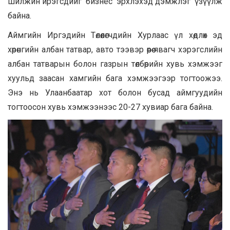
шилжин ирэгсдийг бизнес эрхлэхэд дэмжлэг үзүүлж
байна.
Аймгийн Иргэдийн Төлөөлөгчдийн Хурлаас үл хөдлөх эд
хөрөнгийн албан татвар, авто тээвэр өөрөө явагч хэрэгслийн
албан татварын болон газрын төлбөрийн хувь хэмжээг
хуульд заасан хамгийн бага хэмжээгээр тогтоожээ.
Энэ нь Улаанбаатар хот болон бусад аймгуудийн
тогтоосон хувь хэмжээнээс 20-27 хувиар бага байна.