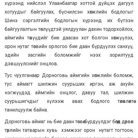
хүрээнд нийслэл Улаанбаатар хоттой дүйцэх дагуул
хотуудыг байгуулах, бүсчилсэн хөгжлийн бодлогыг
Шинэ сэргэлтийн бодлогын хүрээнд их бүтээн
байгуулалтын төслүүдтэй уялдуулан дахин тодорхойлох,
аймгийн төвүүдийг бие даасан хот болгон хөгжүүлэх,
орон нутаг төсвийн орлогоо бие даан бүрдүүлэх санхүү,
эдийн засгийн боломжийг нээх зорилтууд
дэвшүүлснийг онцлов.
Тус чуулганаар Дорноговь аймгийн хөгжлийн боломж,
тус аймагт шилжин суурьших иргэн, аж ахуйн
нэгжүүдэд аймгийн онцлог, давуу тал, шилжин
суурьшигчдыг хүлээж авах бодлого төлөвлөлтөө
танилцуулж байна.
Дорноговь аймаг нь бие даан төсвөө бүрдүүлдэг бөгөөд дөрвөн
төрлийн татварын хувь хэмжээг орон нутагт тогтоон,