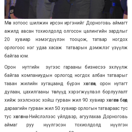
Мөн хотоос шилжин ирсэн иргэнийг Дорноговь аймагт
ажилд авсан тохиолдолд олгосон цалингийн зардлыг
20 хувиар нэмэгдүүлэн тооцож, татвар ногдох
орлогоос нэг удаа хасаж татварын дэмжлэг үзүүлж
байгаа юм.
Орон нутгийн зүгээс гарааны бизнесээ эхлүүлж
байгаа компаниудын орлогод ногдох албан татварыг
таван жилийн хугацаанд бүрэн хөнгөлөх, орон нутагт
дулаан, цахилгааны төслүүд хэрэгжүүлвэл борлуулалт
хийж эхэлснээс хойш гурван жил 90 хувиар хөнгөлөх бөгөөд
дараагийн гурван жил 50 хувиар орлогын татвараас тус
тус хөнгөлнө. Нийслэлээс үйлдвэр, агуулахаа Дорноговь
аймаг руу нүүлгэсэн тохиолдолд нүүлгэн