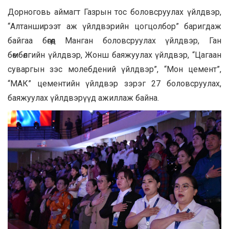
Дорноговь аймагт Газрын тос боловсруулах үйлдвэр,
“Алтанширээт аж үйлдвэрийн цогцолбор” баригдаж
байгаа бөгөөд Манган боловсруулах үйлдвэр, Ган
бөмбөлгийн үйлдвэр, Жонш баяжуулах үйлдвэр, “Цагаан
суваргын зэс молебдений үйлдвэр”, “Мон цемент”,
“МАК” цементийн үйлдвэр зэрэг 27 боловсруулах,
баяжуулах үйлдвэрүүд ажиллаж байна.