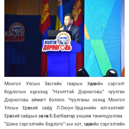
Монгол Улсын Засгийн газрын Хөдөөгийн сэргэлт
бодлогын хүрээнд “Нээлттэй Дорноговь” чуулган
Дорноговь аймагт боллоо. Чуулганы эхэнд Монгол
Улсын Ерөнхий сайд Л.Оюун-Эрдэнийн илгээлтийг
Ерөнхий сайдын зөвлөх Б.Батбаатар уншиж танилцууллаа.
“Шинэ сэргэлтийн бодлого”-ын хот, хөдөөгийн сэргэлтийн