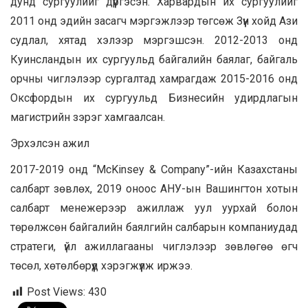
дунд сургуулийг дүүргэсэн. Харвардын их сургуулийг
2011 онд эдийн засагч мэргэжлээр төгсөж Зүүн хойд Ази
судлал, хятад хэлээр мэргэшсэн. 2012-2013 онд
Куинсландын их сургуульд байгалийн баялаг, байгаль
орчны чиглэлээр сургалтад хамрагдаж 2015-2016 онд
Оксфордын их сургуульд Бизнесийн удирдлагын
магистрийн зэрэг хамгаалсан.
Эрхэлсэн ажил
2017-2019 онд “McKinsey & Company”-ийн Казахстаны
салбарт зөвлөх, 2019 оноос АНУ-ын Вашингтон хотын
салбарт менежерээр ажиллаж уул уурхай болон
төрөлжсөн байгалийн баялгийн салбарын компаниудад
стратеги, үйл ажиллагааны чиглэлээр зөвлөгөө өгч
төсөл, хөтөлбөрүүд хэрэгжүүлж иржээ.
Post Views:
430