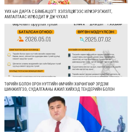
УИХ-ЫН ДАРГА С.БЯМБАЦОГТ: ХЭЛЭЛЦҮҮЛГЭЭС ИЛҮҮ ХЭРЭГЖИЛТ,
АМЛАЛТААС ИЛҮҮ БОДИТ ҮР ДҮН ЧУХАЛ
ТӨРИЙН БОЛОН ОРОН НУТГИЙН ӨМЧИЙН ХӨРӨНГӨӨР ЭРДЭМ
ШИНЖИЛГЭЭ, СУДАЛГААНЫ АЖИЛ ХИЙХЭД ТЕНДЕРИЙН БОЛОН
ГҮЙЦЭТГЭЛИЙН БАТАЛГАА ГАРГАХГҮЙ