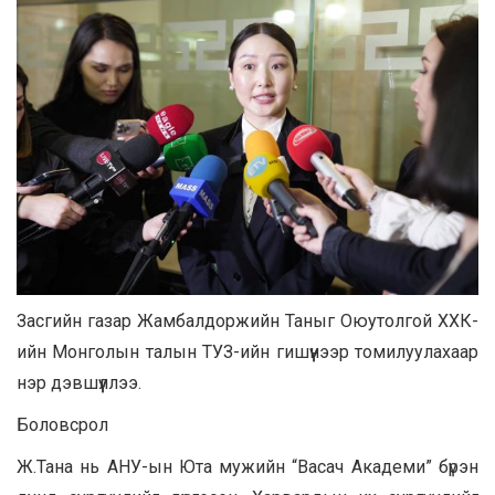
Засгийн газар Жамбалдоржийн Таныг Оюутолгой ХХК-
ийн Монголын талын ТУЗ-ийн гишүүнээр томилуулахаар
нэр дэвшүүллээ.
Боловсрол
Ж.Тана нь АНУ-ын Юта мужийн “Васач Академи” бүрэн