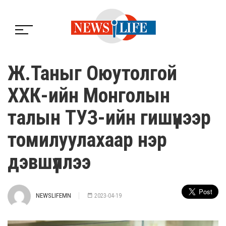
Ж.Таныг Оюутолгой
ХХК-ийн Монголын
талын ТУЗ-ийн гишүүнээр
томилуулахаар нэр
дэвшүүллээ
NEWSLIFEMN
2023-04-19