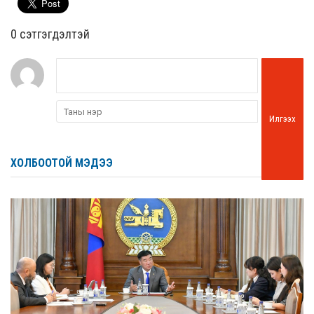
0 cэтгэгдэлтэй
Илгээх
ХОЛБООТОЙ МЭДЭЭ