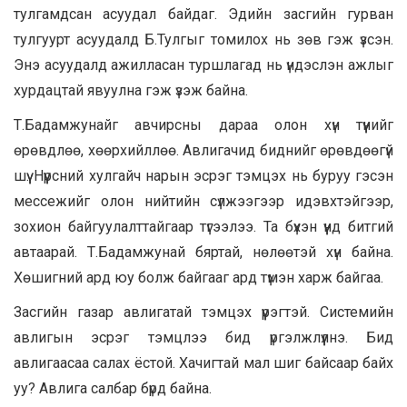
тулгамдсан асуудал байдаг. Эдийн засгийн гурван
тулгуурт асуудалд Б.Тулгыг томилох нь зөв гэж үзсэн.
Энэ асуудалд ажилласан туршлагад нь үндэслэн ажлыг
хурдацтай явуулна гэж үзэж байна.
Т.Бадамжунайг авчирсны дараа олон хүн түүнийг
өрөвдлөө, хөөрхийллөө. Авлигачид биднийг өрөвдөөгүй
шүү. Нүүрсний хулгайч нарын эсрэг тэмцэх нь буруу гэсэн
мессежийг олон нийтийн сүлжээгээр идэвхтэйгээр,
зохион байгуулалттайгаар түгээлээ. Та бүхэн үүнд битгий
автаарай. Т.Бадамжунай бяртай, нөлөөтэй хүн байна.
Хөшигний ард юу болж байгааг ард түмэн харж байгаа.
Засгийн газар авлигатай тэмцэх үүрэгтэй. Системийн
авлигын эсрэг тэмцлээ бид үргэлжлүүлнэ. Бид
авлигаасаа салах ёстой. Хачигтай мал шиг байсаар байх
уу? Авлига салбар бүрд байна.