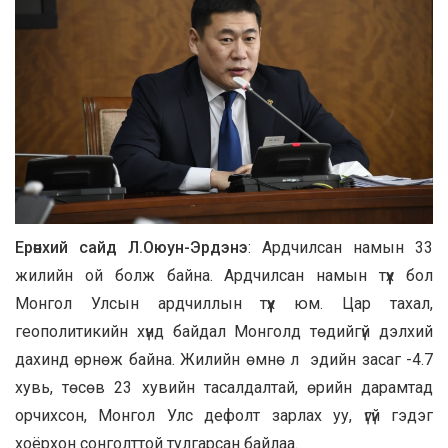
Ерөнхий сайд Л.Оюун-Эрдэнэ
: Ардчилсан намын 33
жилийн ой болж байна. Ардчилсан намын түүх бол
Монгол Улсын ардчиллын түүх юм. Цар тахал,
геополитикийн хүнд байдал Монголд төдийгүй дэлхий
дахинд өрнөж байна. Жилийн өмнө л эдийн засаг -4.7
хувь, төсөв 23 хувийн тасалдалтай, өрийн дарамтад
орчихсон, Монгол Улс дефолт зарлах уу, үгүй гэдэг
хоёрхон сонголттой тулгарсан байлаа.