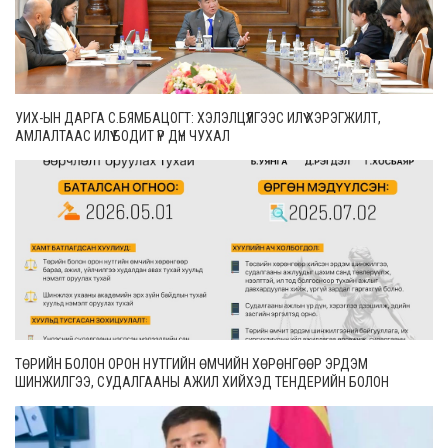
УИХ-ЫН ДАРГА С.БЯМБАЦОГТ: ХЭЛЭЛЦҮҮЛГЭЭС ИЛҮҮ ХЭРЭГЖИЛТ,
АМЛАЛТААС ИЛҮҮ БОДИТ ҮР ДҮН ЧУХАЛ
ТӨРИЙН БОЛОН ОРОН НУТГИЙН ӨМЧИЙН ХӨРӨНГӨӨР ЭРДЭМ
ШИНЖИЛГЭЭ, СУДАЛГААНЫ АЖИЛ ХИЙХЭД ТЕНДЕРИЙН БОЛОН
ГҮЙЦЭТГЭЛИЙН БАТАЛГАА ГАРГАХГҮЙ