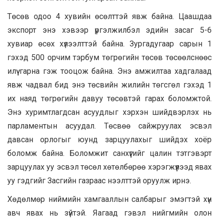
Төсөв одоо 4 хувийн өсөлттэй явж байна. Цаашдаа
экспорт энэ хэвээр үргэлжилбэл эдийн засаг 5-6
хувиар өсөх хүлээлттэй байна. Зургадугаар сарын 1
гэхэд 500 орчим тэрбум төгрөгийн төсөв төсөөлснөөс
илүү гарна гэж тооцож байна. Энэ амжилтаа хадгалаад
явж чадвал бид энэ төсвийн жилийн төгсгөл гэхэд 1
их наяд төгрөгийн давуу төсөвтэй гарах боломжтой.
Энэ хуримтлагдсан асуудлыг хэрхэн шийдвэрлэх нь
парламентын асуудал. Төсвөө сайжруулах эсвэл
давсан орлогыг юунд зарцуулахыг шийдэх хоёр
боломж байна. Боломжит санхүүгийг цалин тэтгэвэрт
зарцуулах уу эсвэл төсөл хөтөлбөрөө хэрэгжүүлээд явах
уу гэдгийг Засгийн газраас нээлттэй оруулж ирнэ.
Хөдөлмөр ниймийн хамгааллын салбарыг эмэгтэй хүн
авч явах нь зүйтэй. Яагаад гэвэл нийгмийн олон