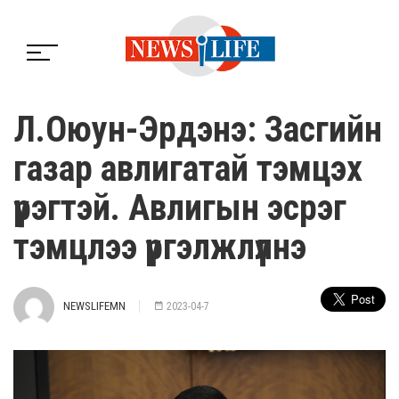
Л.Оюун-Эрдэнэ: Засгийн
газар авлигатай тэмцэх
үүрэгтэй. Авлигын эсрэг
тэмцлээ үргэлжлүүлнэ
NEWSLIFEMN
2023-04-7