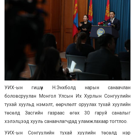
УИХ-ын гишүүн Н.Энхболд нарын санаачлан
боловсруулан Монгол Улсын Их Хурлын Сонгуулийн
тухай хуульд нэмэлт, өөрчлөлт оруулах тухай хуулийн
төсөлд Засгийн газраас өгөх 30 гаруй саналыг
хэлэлцээд хууль санаачлагчдад уламжлахаар тогтлоо.
УИХ-ын Сонгуулийн тухай хуулийн төсөлд нэр