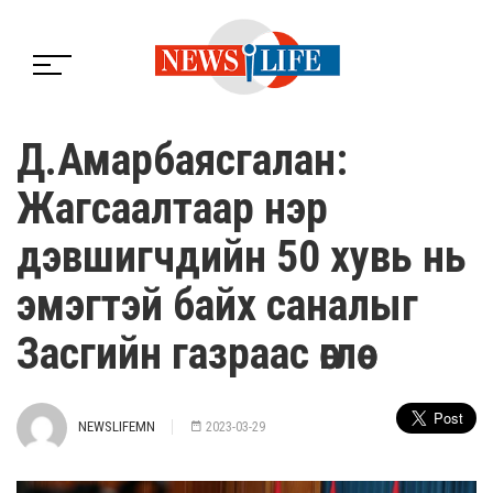
Д.Амарбаясгалан:
Жагсаалтаар нэр
дэвшигчдийн 50 хувь нь
эмэгтэй байх саналыг
Засгийн газраас өглөө
NEWSLIFEMN
2023-03-29