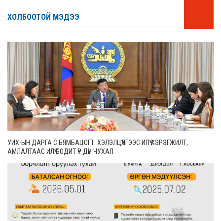
ХОЛБООТОЙ МЭДЭЭ
УИХ-ЫН ДАРГА С.БЯМБАЦОГТ: ХЭЛЭЛЦҮҮЛГЭЭС ИЛҮҮ ХЭРЭГЖИЛТ,
АМЛАЛТААС ИЛҮҮ БОДИТ ҮР ДҮН ЧУХАЛ