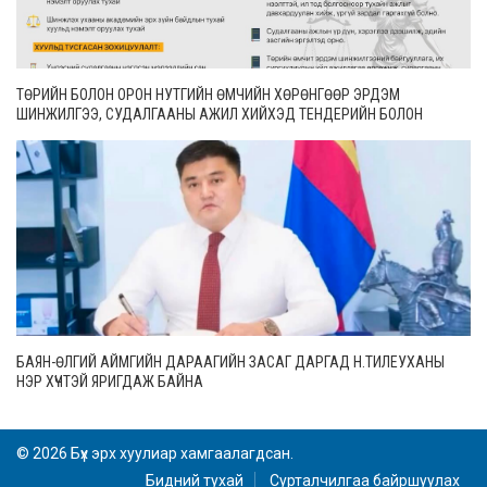
ТӨРИЙН БОЛОН ОРОН НУТГИЙН ӨМЧИЙН ХӨРӨНГӨӨР ЭРДЭМ
ШИНЖИЛГЭЭ, СУДАЛГААНЫ АЖИЛ ХИЙХЭД ТЕНДЕРИЙН БОЛОН
ГҮЙЦЭТГЭЛИЙН БАТАЛГАА ГАРГАХГҮЙ
БАЯН-ӨЛГИЙ АЙМГИЙН ДАРААГИЙН ЗАСАГ ДАРГАД Н.ТИЛЕУХАНЫ
НЭР ХҮЧТЭЙ ЯРИГДАЖ БАЙНА
© 2026 Бүх эрх хуулиар хамгаалагдсан.
Бидний тухай
Сурталчилгаа байршуулах