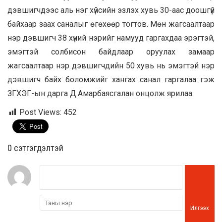
дэвшигчдээс аль нэг хүйсийн эзлэх хувь 30-аас доошгүй
байхаар заах саналыг өгөхөөр тогтов. Мөн жагсаалтаар
нэр дэвшигч 38 хүний нэрийг намууд гаргахдаа эрэгтэй,
эмэгтэй солбисон байдлаар оруулах замаар
жагсаалтаар нэр дэвшигчдийн 50 хувь нь эмэгтэй нэр
дэвшигч байх боломжийг хангах санал гаргалаа гэж
ЗГХЭГ-ын дарга Д.Амарбаясгалан онцолж ярилаа.
Post Views:
452
0 cэтгэгдэлтэй
Илгээх