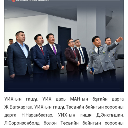
УИХ-ын гишүүн, УИХ дахь МАН-ын бүлгийн дарга
Ж.Батжаргал, УИХ-ын гишүүн, Төсвийн байнгын хорооны
дарга Н.Наранбаатар, УИХ-ын гишүүн Д.Энхтүвшин,
Л.Соронзонболд болон Төсвийн байнгын хорооны