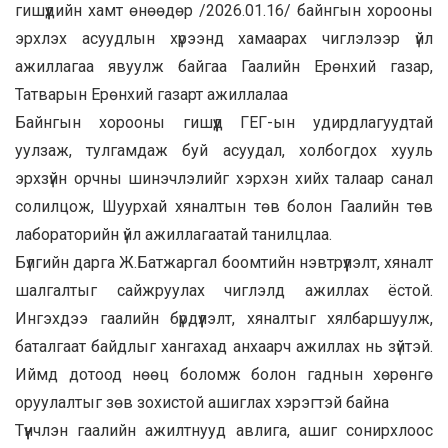
гишүүдийн хамт өнөөдөр /2026.01.16/ байнгын хорооны
эрхлэх асуудлын хүрээнд хамаарах чиглэлээр үйл
ажиллагаа явуулж байгаа Гаалийн Ерөнхий газар,
Татварын Ерөнхий газарт ажиллалаа
Байнгын хорооны гишүүд ГЕГ-ын удирдлагуудтай
уулзаж, тулгамдаж буй асуудал, холбогдох хууль
эрхзүйн орчны шинэчлэлийг хэрхэн хийх талаар санал
солилцож, Шуурхай хяналтын төв болон Гаалийн төв
лабораторийн үйл ажиллагаатай танилцлаа.
Бүлгийн дарга Ж.Батжаргал боомтийн нэвтрүүлэлт, хяналт
шалгалтыг сайжруулах чиглэлд ажиллах ёстой.
Ингэхдээ гаалийн бүрдүүлэлт, хяналтыг хялбаршуулж,
баталгаат байдлыг хангахад анхаарч ажиллах нь зүйтэй.
Иймд дотоод нөөц боломж болон гаднын хөрөнгө
оруулалтыг зөв зохистой ашиглах хэрэгтэй байна
Түүнчлэн гаалийн ажилтнууд авлига, ашиг сонирхлоос