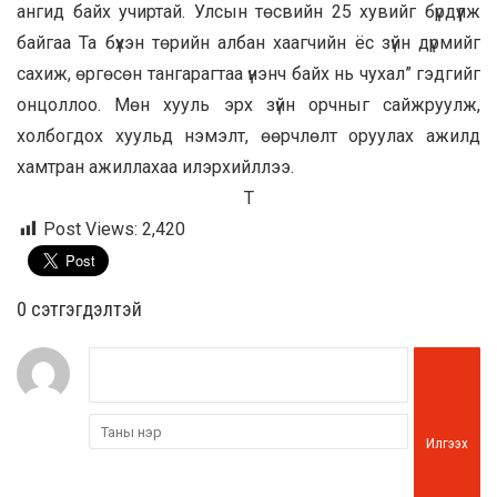
ангид байх учиртай. Улсын төсвийн 25 хувийг бүрдүүлж
байгаа Та бүхэн төрийн албан хаагчийн ёс зүйн дүрмийг
сахиж, өргөсөн тангарагтаа үнэнч байх нь чухал” гэдгийг
онцоллоо. Мөн хууль эрх зүйн орчныг сайжруулж,
холбогдох хуульд нэмэлт, өөрчлөлт оруулах ажилд
хамтран ажиллахаа илэрхийллээ.
Т
Post Views:
2,420
0 cэтгэгдэлтэй
Илгээх