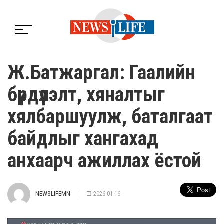
Ж.Батжаргал: Гаалийн
бүрдүүлэлт, хяналтыг
хялбаршуулж, баталгаат
байдлыг хангахад
анхаарч ажиллах ёстой
NEWSLIFEMN
2026-01-16