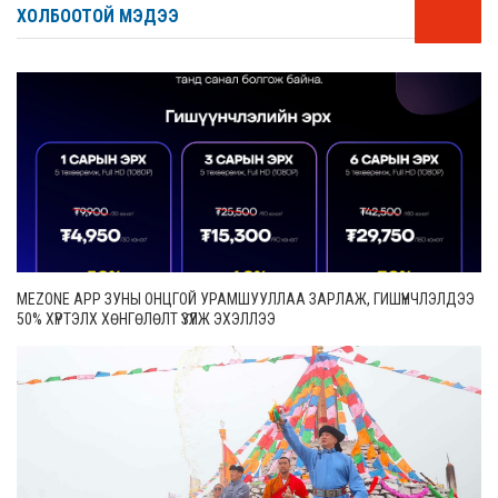
ХОЛБООТОЙ МЭДЭЭ
MEZONE APP ЗУНЫ ОНЦГОЙ УРАМШУУЛЛАА ЗАРЛАЖ, ГИШҮҮНЧЛЭЛДЭЭ
50% ХҮРТЭЛХ ХӨНГӨЛӨЛТ ҮЗҮҮЛЖ ЭХЭЛЛЭЭ