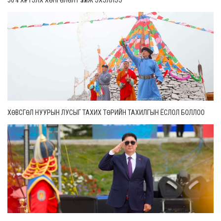
50% ХҮРТЭЛХ ХӨНГӨЛӨЛТ ҮЗҮҮЛЖ ЭХЭЛЛЭЭ
ХӨВСГӨЛ НУУРЫН ЛУСЫГ ТАХИХ ТӨРИЙН ТАХИЛГЫН ЁСЛОЛ БОЛЛОО