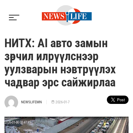
НИТХ: AI авто замын
зөрчил илрүүлснээр
уулзварын нэвтрүүлэх
чадвар эрс сайжирлаа
NEWSLIFEMN
2026-01-7