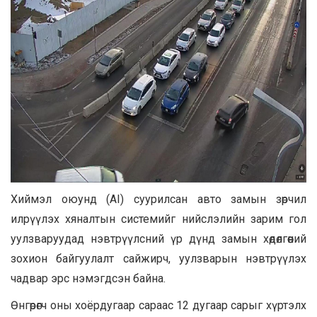
Хиймэл оюунд (AI) суурилсан авто замын зөрчил
илрүүлэх хяналтын системийг нийслэлийн зарим гол
уулзваруудад нэвтрүүлсний үр дүнд замын хөдөлгөөний
зохион байгуулалт сайжирч, уулзварын нэвтрүүлэх
чадвар эрс нэмэгдсэн байна.
Өнгөрөгч оны хоёрдугаар сараас 12 дугаар сарыг хүртэлх