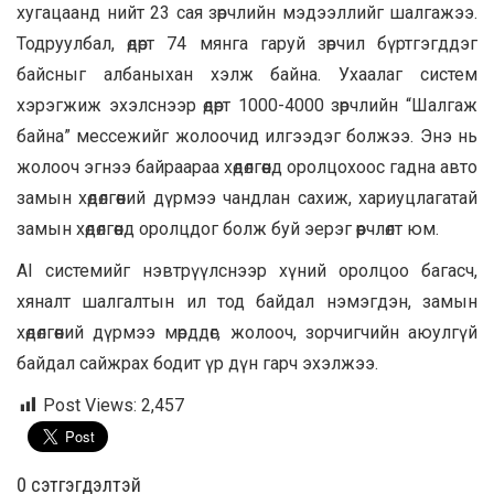
хугацаанд нийт 23 сая зөрчлийн мэдээллийг шалгажээ.
Тодруулбал, өдөрт 74 мянга гаруй зөрчил бүртгэгддэг
байсныг албаныхан хэлж байна. Ухаалаг систем
хэрэгжиж эхэлснээр өдөрт 1000-4000 зөрчлийн “Шалгаж
байна” мессежийг жолоочид илгээдэг болжээ. Энэ нь
жолооч эгнээ байраараа хөдөлгөөнд оролцохоос гадна авто
замын хөдөлгөөний дүрмээ чандлан сахиж, хариуцлагатай
замын хөдөлгөөнд оролцдог болж буй эерэг өөрчлөлт юм.
AI системийг нэвтрүүлснээр хүний оролцоо багасч,
хяналт шалгалтын ил тод байдал нэмэгдэн, замын
хөдөлгөөний дүрмээ мөрддөг, жолооч, зорчигчийн аюулгүй
байдал сайжрах бодит үр дүн гарч эхэлжээ.
Post Views:
2,457
0 cэтгэгдэлтэй