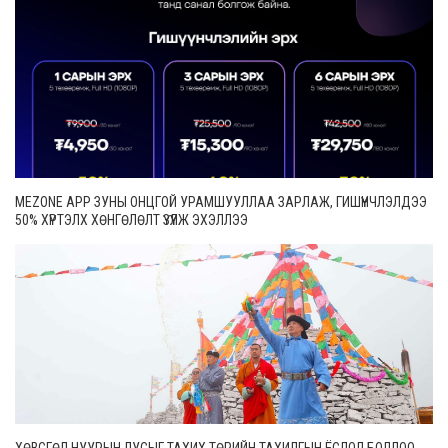
MEZONE APP ЗУНЫ ОНЦГОЙ УРАМШУУЛЛАА ЗАРЛАЖ, ГИШҮҮНЧЛЭЛДЭЭ
50% ХҮРТЭЛХ ХӨНГӨЛӨЛТ ҮЗҮҮЛЖ ЭХЭЛЛЭЭ
ХӨВСГӨЛ НУУРЫН ЛУСЫГ ТАХИХ ТӨРИЙН ТАХИЛГЫН ЁСЛОЛ БОЛЛОО