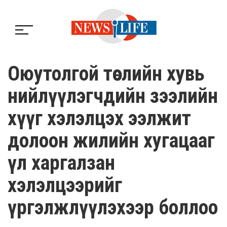
Оюутолгой төслийн хувь
нийлүүлэгчдийн зээлийн
хүүг хэлэлцэх ээлжит
долоон жилийн хугацааг
үл харгалзан
хэлэлцээрийг
үргэлжлүүлэхээр боллоо