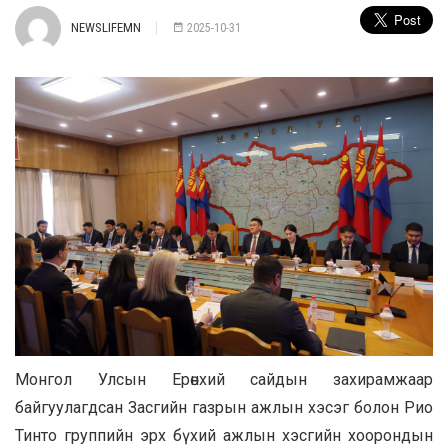
NEWSLIFEMN
2025-10-31
Монгол Улсын Ерөнхий сайдын захирамжаар
байгуулагдсан Засгийн газрын ажлын хэсэг болон Рио
Тинто группийн эрх бүхий ажлын хэсгийн хоорондын