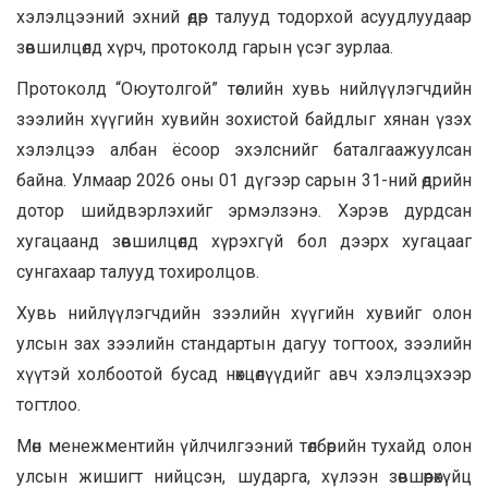
хэлэлцээний эхний өдөр талууд тодорхой асуудлуудаар
зөвшилцөлд хүрч, протоколд гарын үсэг зурлаа.
Протоколд “Оюутолгой” төслийн хувь нийлүүлэгчдийн
зээлийн хүүгийн хувийн зохистой байдлыг хянан үзэх
хэлэлцээ албан ёсоор эхэлснийг баталгаажуулсан
байна. Улмаар 2026 оны 01 дүгээр сарын 31-ний өдрийн
дотор шийдвэрлэхийг эрмэлзэнэ. Хэрэв дурдсан
хугацаанд зөвшилцөлд хүрэхгүй бол дээрх хугацааг
сунгахаар талууд тохиролцов.
Хувь нийлүүлэгчдийн зээлийн хүүгийн хувийг олон
улсын зах зээлийн стандартын дагуу тогтоох, зээлийн
хүүтэй холбоотой бусад нөхцөлүүдийг авч хэлэлцэхээр
тогтлоо.
Мөн менежментийн үйлчилгээний төлбөрийн тухайд олон
улсын жишигт нийцсэн, шударга, хүлээн зөвшөөрөхүйц