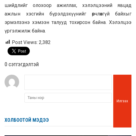
шийдлийг олохоор ажиллах, хэлэлцээний явцад
ажлын хэсгийн бүрэлдэхүүнийг өөрчлөхгүй байхыг
эрмэлзэнэ хэмээн талууд тохирсон байна. Хэлэлцээ
үргэлжилж байна.
Post Views:
2,382
0 cэтгэгдэлтэй
Илгээх
ХОЛБООТОЙ МЭДЭЭ