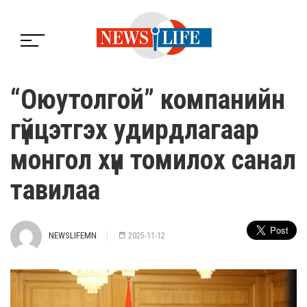
“Оюутолгой” компанийн
гүйцэтгэх удирдлагаар
монгол хүн томилох санал
тавилаа
NEWSLIFEMN
2025-11-12