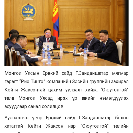
Монгол Улсын Ерөнхий сайд Г.Занданшатар мягмар
гарагт “Рио Тинто” компанийн Зэсийн группийн захирал
Кейти Жаксонтай цахим уулзалт хийж, “Оюутолгой”
төслөөс Монгол Улсад ирэх үр өгөөжийг нэмэгдүүлэх
асуудлаар санал солилцов.
Уулзалтын үеэр Ерөнхий сайд Г.Занданшатар болон
хатагтай Кейти Жаксон нар “Оюутолгой” төслийн