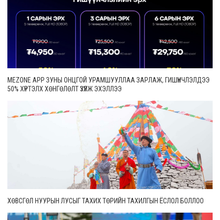
MEZONE APP ЗУНЫ ОНЦГОЙ УРАМШУУЛЛАА ЗАРЛАЖ, ГИШҮҮНЧЛЭЛДЭЭ
50% ХҮРТЭЛХ ХӨНГӨЛӨЛТ ҮЗҮҮЛЖ ЭХЭЛЛЭЭ
ХӨВСГӨЛ НУУРЫН ЛУСЫГ ТАХИХ ТӨРИЙН ТАХИЛГЫН ЁСЛОЛ БОЛЛОО