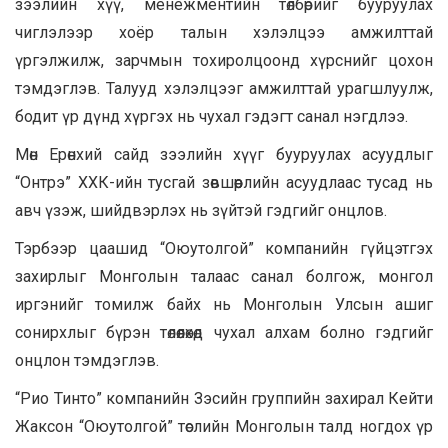
зээлийн хүү, менежментийн төлбөрийг бууруулах
чиглэлээр хоёр талын хэлэлцээ амжилттай
үргэлжилж, зарчмын тохиролцоонд хүрснийг цохон
тэмдэглэв. Талууд хэлэлцээг амжилттай урагшлуулж,
бодит үр дүнд хүргэх нь чухал гэдэгт санал нэгдлээ.
Мөн Ерөнхий сайд зээлийн хүүг бууруулах асуудлыг
“Онтрэ” ХХК-ийн тусгай зөвшөөрлийн асуудлаас тусад нь
авч үзэж, шийдвэрлэх нь зүйтэй гэдгийг онцлов.
Тэрбээр цаашид “Оюутолгой” компанийн гүйцэтгэх
захирлыг Монголын талаас санал болгож, монгол
иргэнийг томилж байх нь Монголын Улсын ашиг
сонирхлыг бүрэн төлөөлөхөд чухал алхам болно гэдгийг
онцлон тэмдэглэв.
“Рио Тинто” компанийн Зэсийн группийн захирал Кейти
Жаксон “Оюутолгой” төслийн Монголын талд ногдох үр