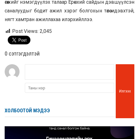
өгөөжийг нэмэгдүүлэх талаар Ерөнхий сайдын дэвшүүлсэн
саналуудыг бодит ажил хэрэг болгохын төлөө идэвхтэй,
нягт хамтран ажиллахаа илэрхийллээ.
Post Views:
2,045
0 cэтгэгдэлтэй
Илгээх
ХОЛБООТОЙ МЭДЭЭ