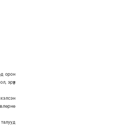
өд орон
, эрүүл
эхэлсэн
өвлөрнө
 талууд