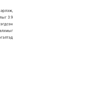
вэрлэж,
лыг 3.9
эгдсэн
 алхмыг
ргэлтэд