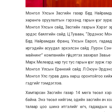
Монгол Улсын Засгийн газар Бүгд Найрамд
хөрөнгө оруулалтын гэрээнд гарын үсэг зур
Монгол Улсын сайд, Засгийн газрын Хэрэг эр
эрдэс баялгийн сайд Ц.Туваан, “Эрдэнэс Мон
Бүгд Найрамдах Франц Улсын Европ, гадаад
иргэдийн асуудал эрхэлсэн сайд Лурон Сэн-М
майнинг” компанийн гүйцэтгэх захирал Завь
Марк Мелеард нар тус тус гарын үсэг зурж гэ
Монгол Улсын Ерөнхий сайд Л.Оюун-Эрдэнэ 
Монгол Улс гурав дахь хөрш оронтойгоо хийж 
гэдгийг тэмдэглэв.
Хамтарсан Засгийн газар 14 мега төсөл хэр
байна. Энэ төсөл нийгэм, эдийн засгийн ач 
талаар цоо шинэ итгэлийг өгч, гадаадын ш