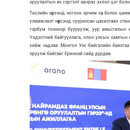
оруулалтын их сэргэлт авчрах эхлэл цэг болно
Төслийн хүрээнд ногоон эрчим хүч болох цөмий
уламжлалт нүүрсэнд суурилсан цахилгаан ста
тэрбум тонноор бууруулж, уур амьсгалын
Үндэстний байгууллага, олон улсын хамтын ни
хийж чадлаа. Монгол Улс байгалийн баялгаа
оруулж байгааг Ерөнхий сайд дурдав.