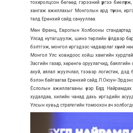
тохиролцсон бөгөөд гэрээний үүргээ биелүүл
хангаж ажиллахыг Монголын ард түмэн, ирг
талд Ерөнхий сайд санууллаа.
Мөн Франц, Европын Холбооны стандартад н
Улсад нутагшуулж, шинэ төрлийн үйлдвэр ба
бэлтгэж, монгол иргэдээс чадварлаг хүний нөөц 
Монгол Улс ковидоос хойш хамгийн хурдтай 
Засгийн газар, хөрөнгө оруулагчид, баялгийн 
ахуй, аялал жуулчлал, тээвэр логистик, дэд
бэлэн байгаагаа Ерөнхий сайд Л.Оюун-Эрдэн
Ёслолын ажиллагааны үеэр Бүгд Найрамдах
худалдаа, хилийн чанад дахь иргэдийн асуу
Улсын хувьд стратегийн томоохон ач холбогд