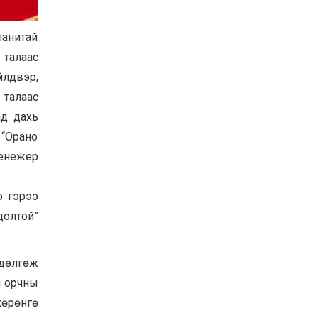
Хөвсгөл нуурын их
цэвэрлэгээний аяны
панитай
хүрээнд 301 тонн хог
хаягдлыг төвлөрүүлжээ
 талаас
2026-07-30
йлдвэр,
Баян-Өлгий аймгийн
дараагийн Засаг даргад
 талаас
Н.Тилеуханы нэр хүчтэй
ад дахь
яригдаж байна
2026-07-30
 “Орано
А.Ю.Ивахин: Эрдэнэт
менежер
хотын түүх бол бидний
амжилтын түүх
э гэрээ
2026-07-27
долтой”
өдөлгөж
н орчны
хөрөнгө