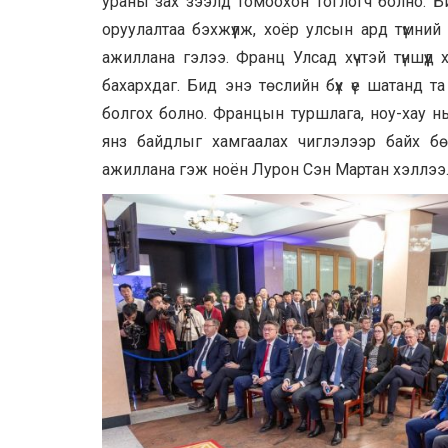
ураны зах зээлд томоохон тоглогч болно. Бид
оруулалтаа бэхжүүлж, хоёр улсын ард түмний
ажиллана гэлээ. Франц Улсад хүчтэй түншүү
бахархдаг. Бид энэ төслийн бүх үе шатанд т
болгох болно. Францын туршлага, ноу-хау нь
янз байдлыг хамгаалах чиглэлээр байх бөг
ажиллана гэж ноён Лурон Сэн Мартан хэллээ