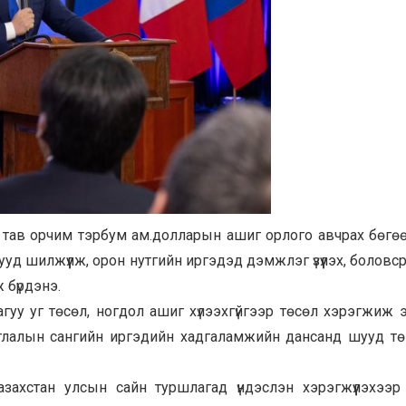
д тав орчим тэрбум ам.долларын ашиг орлого авчрах бөгө
д шилжүүлж, орон нутгийн иргэдэд дэмжлэг үзүүлэх, боловсрол
 бүрдэнэ.
гуу уг төсөл, ногдол ашиг хүлээхгүйгээр төсөл хэрэгжиж 
мтлалын сангийн иргэдийн хадгаламжийн дансанд шууд т
ахстан улсын сайн туршлагад үндэслэн хэрэгжүүлэхээр