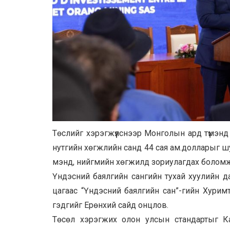
Төслийг хэрэгжүүлснээр Монголын ард түмэн
нутгийн хөгжлийн санд 44 сая ам.долларыг шуу
мэнд, нийгмийн хөгжилд зориулагдах боломж
Үндэсний баялгийн сангийн тухай хуулийн да
цагаас “Үндэсний баялгийн сан”-гийн Хури
гэдгийг Ерөнхий сайд онцлов.
Төсөл хэрэгжих олон улсын стандартыг Каз