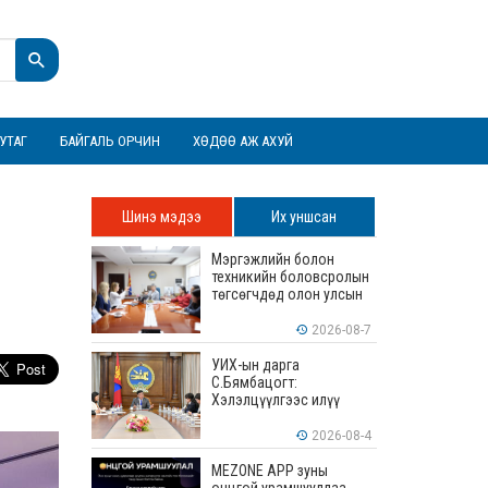
УТАГ
БАЙГАЛЬ ОРЧИН
ХӨДӨӨ АЖ АХУЙ
Шинэ мэдээ
Их уншсан
Мэргэжлийн болон
техникийн боловсролын
төгсөгчдөд олон улсын
хэмжээнд хүлээн
зөвшөөрөгдөх ур
2026-08-7
чадваруудыг олгоно
УИХ-ын дарга
С.Бямбацогт:
Хэлэлцүүлгээс илүү
хэрэгжилт, амлалтаас
илүү бодит үр дүн чухал
2026-08-4
MEZONE APP зуны