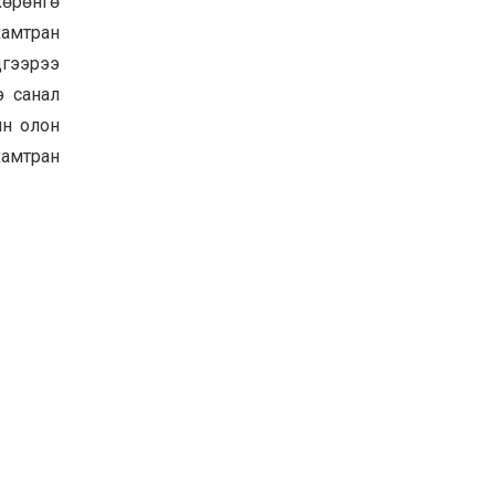
хөрөнгө
хамтран
дгээрээ
э санал
йн олон
хамтран