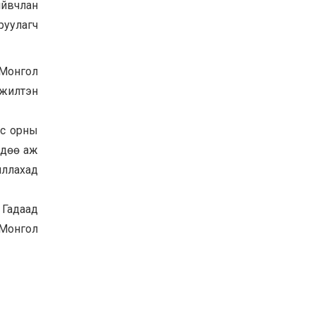
ийвчлан
руулагч
 Монгол
эжилтэн
лс орны
өдөө аж
иллахад
 Гадаад
 Монгол