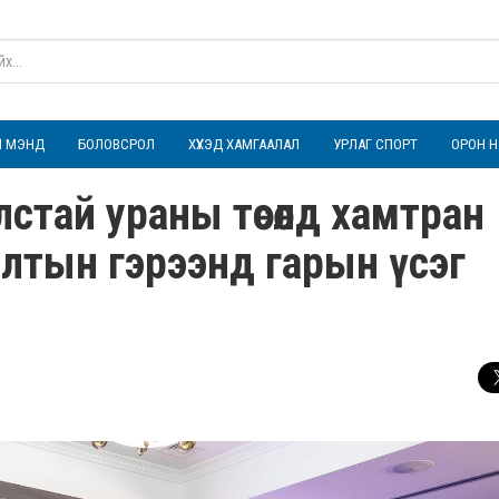
ҮЛ МЭНД
БОЛОВСРОЛ
ХҮҮХЭД ХАМГААЛАЛ
УРЛАГ СПОРТ
ОРОН Н
стай ураны төсөлд хамтран
лалтын гэрээнд гарын үсэг