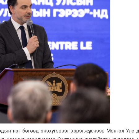
ын нэг бөгөөд энэхүү гэрээг хэрэгжүүлснээр Монгол Улс 