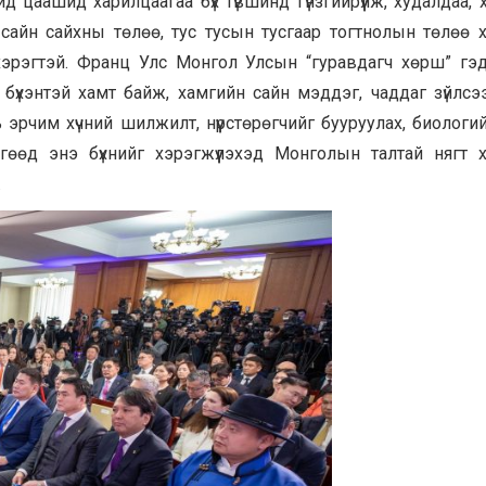
 цаашид харилцаагаа бүх түвшинд гүнзгийрүүлж, худалдаа, 
 сайн сайхны төлөө, тус тусын тусгаар тогтнолын төлөө 
д хэрэгтэй. Франц Улс Монгол Улсын “гуравдагч хөрш” гэ
а бүхэнтэй хамт байж, хамгийн сайн мэддэг, чаддаг зүйлсэ
 эрчим хүчний шилжилт, нүүрстөрөгчийг бууруулах, биологи
өөд энэ бүхнийг хэрэгжүүлэхэд Монголын талтай нягт 
.