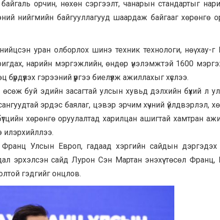
ж, байгаль орчин, нөхөн сэргээлт, чанарын стандартыг нар
эний нийгмийн байгууллагууд шаардаж байгааг хөрөнгө о
ийцсэн уран олборлох шинэ техник технологи, нөү хау-г
ригдах, нарийн мэргэжлийн, өндөр үнэлэмжтэй 1600 мэрг
бүрдүүлэх гэрээний үүргээ биелүүлж ажиллахыг хүслээ.
өсөж буй эдийн засагтай улсын хувьд дэлхийн бүхий л у
сангуудтай эрдэс баялаг, цэвэр эрчим хүчний үйлдвэрлэл, х
 бүтцийн хөрөнгө оруулалтад харилцан ашигтай хамтран аж
э илэрхийллээ.
 Франц Улсын Европ, гадаад хэргийн сайдын дэргэдэх
дал эрхэлсэн сайд Лурон Сэн Мартан энэхүү төсөл Франц,
олтой гэдгийг онцлов.