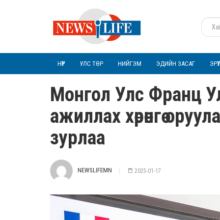
НҮҮР
УЛС ТӨР
НИЙГЭМ
ЭДИЙН ЗАСАГ
ЭРҮ
Монгол Улс Франц Ул
ажиллах хөрөнгө оруу
зурлаа
NEWSLIFEMN
2025-01-17