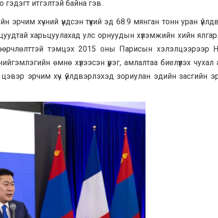
 гэдэгт итгэлтэй байна гэв.
н эрчим хүчний үндсэн түүхий эд 68.9 мянган тонн уран үйлд
нцуудтай харьцуулахад улс орнуудын хүлэмжийн хийн ялгар
 өөрчлөлттэй тэмцэх 2015 оны Парисын хэлэлцээрээр Н
йгэмлэгийн өмнө хүлээсэн үүрэг, амлалтаа биелүүлэх чухал
 цэвэр эрчим хүч үйлдвэрлэхэд зориулан эдийн засгийн э