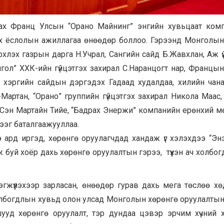
ах Франц Улсын “Орано Майнинг” энгийн хувьцаат ком
ах ёслолын ажиллагаа өнөөдөр боллоо. Гэрээнд Монголын
хлэх газрын дарга Н.Учрал, Сангийн сайд Б.Жавхлан, Аж ү
гол” ХХК-ийн гүйцэтгэх захирал С.Наранцогт нар, Францын
 хэргийн сайдын дэргэдэх Гадаад худалдаа, хилийн чан
артан, “Орано” группийн гүйцэтгэх захирал Никола Маас,
е Сэн Мартайн Тийе, “Бадрах Энержи” компанийн ерөнхий 
рээг баталгаажууллаа.
ард иргэд, хөрөнгө оруулагчдад хандаж үг хэлэхдээ “Эн
буй хоёр дахь хөрөнгө оруулалтын гэрээ, түүхэн ач холбог
эгжүүлэхээр зарласан, өнөөдөр гурав дахь мега төслөө х
холбогдлын хувьд олон улсад Монголын хөрөнгө оруулалты
ууд хөрөнгө оруулалт, тэр дундаа цэвэр эрчим хүчний 