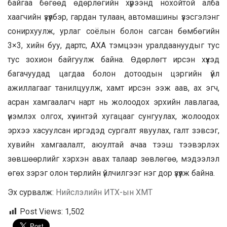
байгаа бөгөөд өдөрлөгийн хүрээнд нохойтой алба
хаагчийн үзүүлбэр, гардан тулаан, автомашины үзэсгэлэнг
сонирхуулж, урлаг соёлын болон сагсан бөмбөгийн
3×3, хийн буу, дартс, АХА тэмцээн уралдаануудыг тус
тус зохион байгуулж байна. Өдөрлөгт ирсэн хүүхэд
багачуудад цагдаа болон дотоодын цэргийн үйл
ажиллагааг танилцуулж, хамт ирсэн ээж аав, ах эгч,
асран хамгаалагч нарт нь жолоодох эрхийн лавлагаа,
үнэмлэх олгох, хүчинтэй хугацааг сунгуулах, жолоодох
эрхээ хасуулсан иргэдэд сургалт явуулах, галт зэвсэг,
хувийн хамгаалалт, аюултай ачаа тээш тээвэрлэх
зөвшөөрлийг хэрхэн авах талаар зөвлөгөө, мэдээлэл
өгөх зэрэг олон төрлийн үйлчилгээг нэг дор үзүүлж байна.
Эх сурвалж:
Нийслэлийн ИТХ-ын ХМТ
Post Views:
1,502