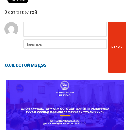
0 cэтгэгдэлтэй
Илгээх
ХОЛБООТОЙ МЭДЭЭ