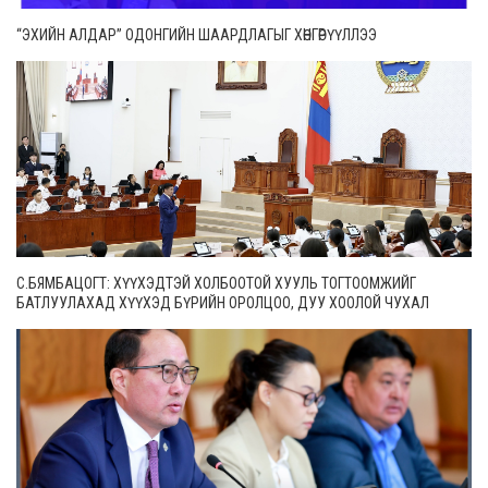
“ЭХИЙН АЛДАР” ОДОНГИЙН ШААРДЛАГЫГ ХӨНГӨРҮҮЛЛЭЭ
С.БЯМБАЦОГТ: ХҮҮХЭДТЭЙ ХОЛБООТОЙ ХУУЛЬ ТОГТООМЖИЙГ
БАТЛУУЛАХАД ХҮҮХЭД БҮРИЙН ОРОЛЦОО, ДУУ ХООЛОЙ ЧУХАЛ