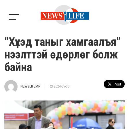
“Хүүхэд таныг хамгаалъя”
нээлттэй өдөрлөг болж
байна
NEWSLIFEMN
2024-05-30