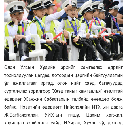
Олон Улсын Хүүхдийн эрхийг хамгаалах өдрийг
тохиолдуулан цагдаа, дотоодын цэргийн байгууллагын
үйл ажиллагааг иргэд, олон нийт, хүүхэд, багачуудад
сурталчлах зорилгоор “Хүүхэд таныг хамгаалъя” нээлттэй
өдөрлөг Жанжин Сүхбаатарын талбайд өнөөдөр болж
байна. Нээлтийн өдөрлөгт Нийслэлийн ИТХ-ын дарга
Ж.Батбаясгалан, УИХ-ын гишүүн, Цахим хөгжил,
харилцаа холбооны сайд Н.Учрал, Хууль зүй, дотоод