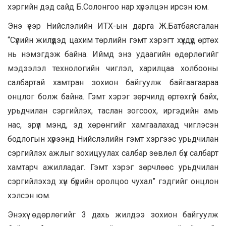
хэргийн дэд сайд Б.Солонгоо нар хүрэлцэн ирсэн юм.
Энэ үеэр Нийслэлийн ИТХ-ын дарга Ж.Батбаясгалан
“Сүүлийн жилүүдэд цахим төрлийн гэмт хэрэгт хүүхдүүд өртөх
нь нэмэгдэж байна. Иймд энэ удаагийн өдөрлөгийг
мэдээлэл технологийн чиглэл, харилцаа холбооны
салбартай хамтран зохион байгуулж байгаагаараа
онцлог болж байна. Гэмт хэрэг зөрчилд өртөхгүй байх,
урьдчилан сэргийлэх, таслан зогсоох, иргэдийн амь
нас, эрүүл мэнд, эд хөрөнгийг хамгаалахад чиглэсэн
бодлогын хүрээнд Нийслэлийн гэмт хэргээс урьдчилан
сэргийлэх ажлыг зохицуулах салбар зөвлөл бүх салбарт
хамтарч ажилладаг. Гэмт хэрэг зөрчлөөс урьдчилан
сэргийлэхэд хүн бүрийн оролцоо чухал” гэдгийг онцлон
хэлсэн юм.
Энэхүү өдөрлөгийг 3 дахь жилдээ зохион байгуулж