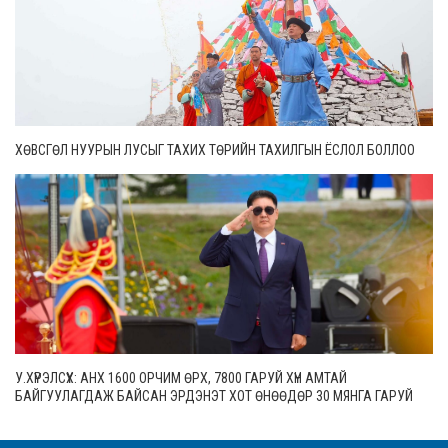
ХӨВСГӨЛ НУУРЫН ЛУСЫГ ТАХИХ ТӨРИЙН ТАХИЛГЫН ЁСЛОЛ БОЛЛОО
У.ХҮРЭЛСҮХ: АНХ 1600 ОРЧИМ ӨРХ, 7800 ГАРУЙ ХҮН АМТАЙ
БАЙГУУЛАГДАЖ БАЙСАН ЭРДЭНЭТ ХОТ ӨНӨӨДӨР 30 МЯНГА ГАРУЙ
ӨРХТЭЙ, 106 МЯНГАН СУУРИН ХҮН АМТАЙ БОЛЖЭЭ