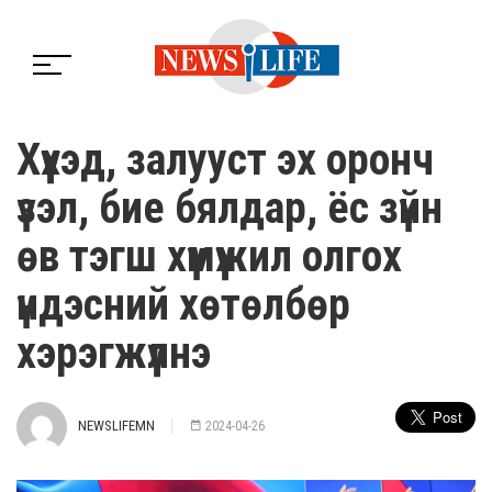
Хүүхэд, залууст эх оронч
үзэл, бие бялдар, ёс зүйн
өв тэгш хүмүүжил олгох
үндэсний хөтөлбөр
хэрэгжүүлнэ
NEWSLIFEMN
2024-04-26