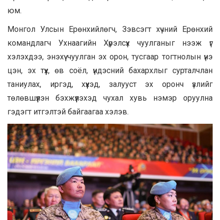
юм.
Монгол Улсын Ерөнхийлөгч, Зэвсэгт хүчний Ерөнхий
командлагч Ухнаагийн Хүрэлсүх чуулганыг нээж үг
хэлэхдээ, энэхүү чуулган эх орон, тусгаар тогтнолын үнэ
цэн, эх түүх, өв соёл, үндэсний бахархлыг сурталчлан
таниулах, иргэд, хүүхэд, залууст эх оронч үзлийг
төлөвшүүлэн бэхжүүлэхэд чухал хувь нэмэр оруулна
гэдэгт итгэлтэй байгаагаа хэлэв.