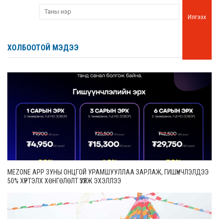
Илгээх
ХОЛБООТОЙ МЭДЭЭ
MEZONE APP ЗУНЫ ОНЦГОЙ УРАМШУУЛЛАА ЗАРЛАЖ, ГИШҮҮНЧЛЭЛДЭЭ
50% ХҮРТЭЛХ ХӨНГӨЛӨЛТ ҮЗҮҮЛЖ ЭХЭЛЛЭЭ