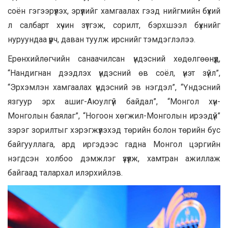
соён гэгээрүүлэх, эрүүлийг хамгаалах гээд нийгмийн бүхий
л салбарт хүчин зүтгэж, сорилт, бэрхшээл бүхнийг
нуруундаа үүрч, даван туулж ирснийг тэмдэглэлээ.
Ерөнхийлөгчийн санаачилсан үндэсний хөдөлгөөнүүд,
“Нандигнан дээдлэх үндэсний өв соёл, үнэт зүйл”,
“Эрхэмлэн хамгаалах үндэсний эв нэгдэл”, “Үндэсний
язгуур эрх ашиг-Аюулгүй байдал”, “Монгол хүн-
Монголын баялаг”, “Ногоон хөгжил-Монголын ирээдүй”
зэрэг зорилтыг хэрэгжүүлэхэд төрийн болон төрийн бус
байгууллага, ард иргэдээс гадна Монгол цэргийн
нэгдсэн холбоо дэмжлэг үзүүлж, хамтран ажиллаж
байгаад талархал илэрхийлэв.