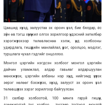
Цаашид хүүхэд, залуустаа эх оронч үзэл, бие бялдар, ёс
зүйн өв тэгш хүмүүжил олгох зорилгоор үндэсний хөтөлбөр
хэрэгжүүлэхээр төлөвлөснөө хэлж, үүнд холбооны
удирдлага, гишүүдийн манлайлал, үүрэг, оролцоо, мэдлэг,
туршлага чухал гэдгийг онцоллоо.
Монгол цэргийн нэгдсэн холбоог монгол цэргийн
дайчин уламжлал, алдар гавьяаг алдаршуулан
мөнхжүүлэх, цэргийн албаны нэр хүнд, нийгэмд үзүүлэх
эерэг нөлөөг бэхжүүлэх, хүүхэд, залууст эх оронч үзэл
төлөвшүүлэх зэрэг зорилгоор байгуулсан.
31 салбар холбоотой, 100 мянга гаруй гишүүн,
дэмжигчтэй тус холбоо тусгаар тогтнол, аюулгүй