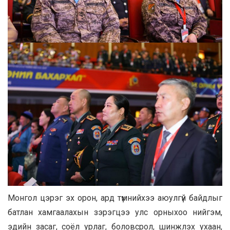
Монгол цэрэг эх орон, ард түмнийхээ аюулгүй байдлыг
батлан хамгаалахын зэрэгцээ улс орныхоо нийгэм,
эдийн засаг, соёл урлаг, боловсрол, шинжлэх ухаан,