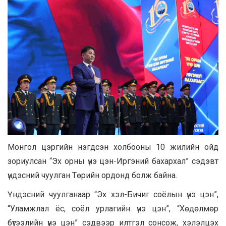
Монгол цэргийн нэгдсэн холбооны 10 жилийн ойд
зориулсан “Эх орны үнэ цэн-Иргэний бахархал” сэдэвт
үндэсний чуулган Төрийн ордонд болж байна.
Үндэсний чуулганаар “Эх хэл-Бичиг соёлын үнэ цэн”,
“Уламжлал ёс, соёл урлагийн үнэ цэн”, “Хөдөлмөр
бүтээлийн үнэ цэн” сэдвээр илтгэл сонсож, хэлэлцэх