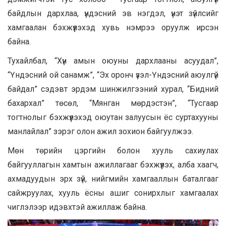
байдлын дархлаа, үндэсний эв нэгдэл, үнэт зүйлсийг
хамгаалан бэхжүүлэхэд хувь нэмрээ оруулж ирсэн
байна.
Тухайлбал, “Хүн амын оюуны дархлааны асуудал”,
“Үндэсний ой санамж”, “Эх оронч үзэл-Үндэсний аюулгүй
байдал” сэдэвт эрдэм шинжилгээний хурал, “Бидний
бахархал” төсөл, “Мянган мөрдэстэн”, “Тусгаар
тогтнолыг бэхжүүлэхэд оюутан залуусын ёс суртахууны
манлайлал” зэрэг олон ажил зохион байгуулжээ.
Мөн төрийн цэргийн болон хууль сахиулах
байгууллагын хамтын ажиллагааг бэхжүүлэх, алба хаагч,
ахмадуудын эрх зүй, нийгмийн хамгааллын баталгааг
сайжруулах, хууль ёсны ашиг сонирхлыг хамгаалах
чиглэлээр идэвхтэй ажиллаж байна.