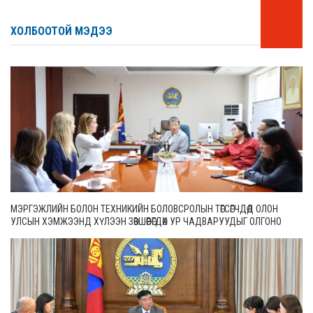
ХОЛБООТОЙ МЭДЭЭ
МЭРГЭЖЛИЙН БОЛОН ТЕХНИКИЙН БОЛОВСРОЛЫН ТӨГСӨГЧДӨД ОЛОН
УЛСЫН ХЭМЖЭЭНД ХҮЛЭЭН ЗӨВШӨӨРӨГДӨХ УР ЧАДВАРУУДЫГ ОЛГОНО