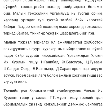
багтсаныг Ж.Батжаргал гишүүн тайлбарлаад “Тодруулах
зүйлүүдийг хэлэлцүүлгийн шатанд шийдвэрлэх боломж
бий. Малын тэжээлийн ургамлууд нь тусгай орчин,
хөрсөнд ургадаг тул тусгай талбай байх хэрэгтэй
байдаг. Гэхдээ манай нөхцөлд үүсмэл хөрсөнд тэжээлээ
тариад байгаа. Үүнийг өргөжүүлэх шаардлага бий” гэв.
Малын тэжээл тариалах үйл ажиллагаатай холбоотой
зохицуулалтыг суурь хуулиар нь шийдвэрлэх нь зүйтэй
гэдэг байр суурийг илэрхийлсэн. Үргэлжлүүлэн Улсын
Их Хурлын гишүүн Н.Ганибал, Ж.Батсуурь, Ц.Туваан,
Ц.Сандаг-Очир, Б.Баттөмөр, Д.Сарангэрэл нар асуулт
асууж, төсөл санаачлагч болон ажлын хэсгийн гишүүдээс
хариулт авав.
Төслийн үзэл баримтлалтай холбогдуулан Улсын Их
Хурлын гишүүд үг хэлэв. Г.Тэмүүлэн гишүүн төслийг үзэл
баримтлалын хүрээнд хэлэлцэхийг дэмжиж байгаагаа