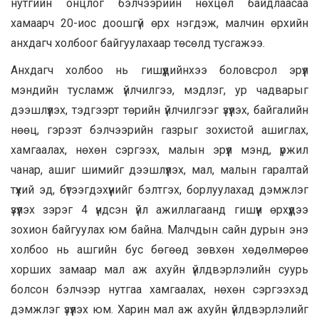
нутгийн онцлог бэлчээрийн нөхцөл байдлаасаа
хамаарч 20-иос доошгүй өрх нэгдэж, малчин өрхийн
анхдагч холбоог байгуулахаар төсөлд тусгажээ.
Анхдагч холбоо нь гишүүдийнхээ боловсрол эрүүл
мэндийн тусламж үйлчилгээ, мэдлэг, ур чадварыг
дээшлүүлэх, тэдгээрт төрийн үйлчилгээг үзүүлэх, байгалийн
нөөц, гэрээт бэлчээрийн газрыг зохистой ашиглах,
хамгаалах, нөхөн сэргээх, малын эрүүл мэнд, үржил
чанар, ашиг шимийг дээшлүүлэх, мал, малын гаралтай
түүхий эд, бүтээгдэхүүнийг бэлтгэх, борлуулахад дэмжлэг
үзүүлэх зэрэг 4 үндсэн үйл ажиллагаанд гишүүн өрхүүдээ
зохион байгуулах юм байна. Малчдын сайн дурын энэ
холбоо нь ашгийн бус бөгөөд зөвхөн хөдөлмөрөө
хорших замаар мал аж ахуйн үйлдвэрлэлийн суурь
болсон бэлчээр нутгаа хамгаалах, нөхөн сэргээхэд
дэмжлэг үзүүлэх юм. Харин мал аж ахуйн үйлдвэрлэлийг