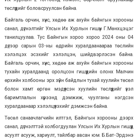
төслүүдийг боловсруулсан байна.
Байгаль орчин, хүнс, хөдөө аж ахуйн байнгын хорооны
санал, дүгнэлтийг Улсын Их Хурлын гишүүн Г.Мөнхцэцэг
танилцуулав. Тус Байнгын хороо хороо 2024 оны 04
дүгээр сарын 03-ны өдрийн хуралдаанаараа төслийн
хэлэлцэх эсэхийг хэлэлцэн, шийдвэрлэсэн байна.
Байгаль орчин, хүнс, хөдөө аж ахуйн байнгын хорооны
тухайн хуралдаанд оролцсон гишүүдийн олонх Малчин
өрхийн холбооны эрх зүйн байдлын тухай хуулийн төсөл
болон хамт өргөн мэдүүлсэн хуулийн төслүүдийг үзэл
баримтлалын хүрээнд дэмжиж, чуулганы нэгдсэн
хуралдаанаар хэлэлцүүлэхийг дэмжсэн байна.
Төсөл санаачлагчийн илтгэл, Байнгын хорооны дээрх
санал, дүгнэлттэй холбогдуулан Улсын Их Хурлын гишүүд
асуулт асууж, хариулт, тайлбар авсан юм. Б.Бат-Эрдэнэ