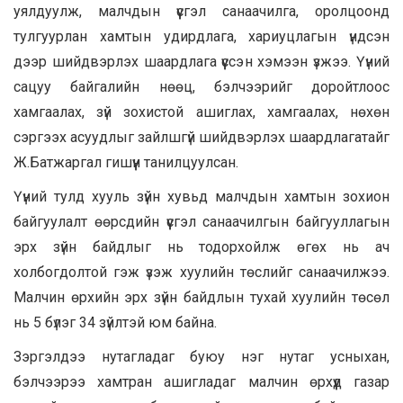
уялдуулж, малчдын үүсгэл санаачилга, оролцоонд
тулгуурлан хамтын удирдлага, хариуцлагын үндсэн
дээр шийдвэрлэх шаардлага үүссэн хэмээн үзжээ. Үүний
сацуу байгалийн нөөц, бэлчээрийг доройтлоос
хамгаалах, зүй зохистой ашиглах, хамгаалах, нөхөн
сэргээх асуудлыг зайлшгүй шийдвэрлэх шаардлагатайг
Ж.Батжаргал гишүүн танилцуулсан.
Үүний тулд хууль зүйн хувьд малчдын хамтын зохион
байгуулалт өөрсдийн үүсгэл санаачилгын байгууллагын
эрх зүйн байдлыг нь тодорхойлж өгөх нь ач
холбогдолтой гэж үзэж хуулийн төслийг санаачилжээ.
Малчин өрхийн эрх зүйн байдлын тухай хуулийн төсөл
нь 5 бүлэг 34 зүйлтэй юм байна.
Зэргэлдээ нутагладаг буюу нэг нутаг усныхан,
бэлчээрээ хамтран ашигладаг малчин өрхүүд газар