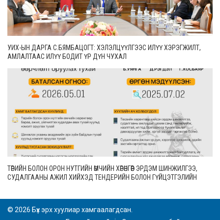
УИХ-ЫН ДАРГА С.БЯМБАЦОГТ: ХЭЛЭЛЦҮҮЛГЭЭС ИЛҮҮ ХЭРЭГЖИЛТ,
АМЛАЛТААС ИЛҮҮ БОДИТ ҮР ДҮН ЧУХАЛ
ТӨРИЙН БОЛОН ОРОН НУТГИЙН ӨМЧИЙН ХӨРӨНГӨӨР ЭРДЭМ ШИНЖИЛГЭЭ,
СУДАЛГААНЫ АЖИЛ ХИЙХЭД ТЕНДЕРИЙН БОЛОН ГҮЙЦЭТГЭЛИЙН
БАТАЛГАА ГАРГАХГҮЙ
© 2026 Бүх эрх хуулиар хамгаалагдсан.