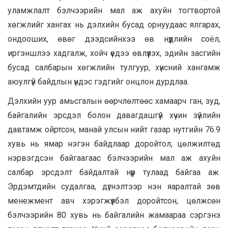
уламжлалт бэлчээрийн мал аж ахуйн тогтвортой
хөгжлийг хангах нь дэлхийн бусад орнуудаас ялгарах,
ондооших, өвөг дээдсийнхээ өв нүүдлийн соёл,
иргэншлээ хадгалж, хойч үедээ өвлүүлэх, эдийн засгийн
бусад салбарын хөгжлийн тулгуур, хүнсний хангамж
аюулгүй байдлын үндэс гэдгийг онцлон дурдлаа.
Дэлхийн уур амьсгалын өөрчлөлтөөс хамаарч ган, зуд,
байгалийн эрсдэл болон давагдашгүй хүчин зүйлийн
давтамж ойртсон, манай улсын нийт газар нутгийн 76.9
хувь нь ямар нэгэн байдлаар доройтол, цөлжилтөд
нэрвэгдсэн байгаагаас бэлчээрийн мал аж ахуйн
салбар эрсдэлт байдалтай нүүр тулаад байгаа аж.
Эрдэмтдийн судалгаа, дүгнэлтээр нэн яаралтай зөв
менежмент авч хэрэгжүүлбэл доройтсон, цөлжсөн
бэлчээрийн 80 хувь нь байгалийн жамаараа сэргэнэ