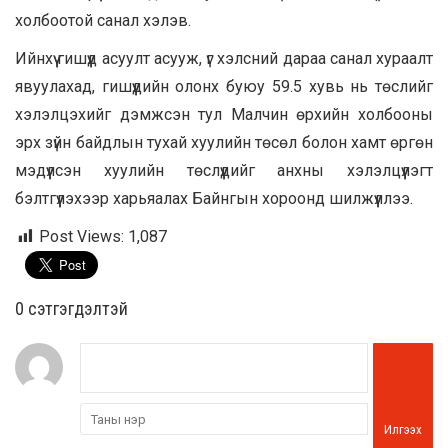
холбоотой санал хэлэв.
Ийнхүү гишүүд асуулт асууж, үг хэлсний дараа санал хураалт
явуулахад, гишүүдийн олонх буюу 59.5 хувь нь төслийг
хэлэлцэхийг дэмжсэн тул Малчин өрхийн холбооны
эрх зүйн байдлын тухай хуулийн төсөл болон хамт өргөн
мэдүүлсэн хуулийн төслүүдийг анхны хэлэлцүүлэгт
бэлтгүүлэхээр харьяалах Байнгын хороонд шилжүүллээ.
Post Views:
1,087
0 cэтгэгдэлтэй
Илгээх