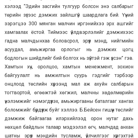
хэлээд “Эдийн засгийн тулгуур болсон энэ салбарыг
төрийн зүгээс дэмжих зайлшгүй шаардлага бий. Үүний
зэрэгцээ 300 мянган малчин иргэнийхээ эрх ашгийг
хамгаалах ёстой. Тиймээс үйлдвэрлэлийг дэмжихээс
гадна малчдынхаа боловсрол, эрүүл мэнд, нийгмийн
асуудал, амьжиргаа орлогыг нь дэмжих цогц
бодлогын шийдлийг бий болгох нь зүйтэй гэж үзсэн” гэв.
Хамтын хүч, оролцоо, хамтын менежмент, зохион
байгуулалт нь амжилтын суурь гэдгийг тэрбээр
онцлоод төслийн хүрээнд мал аж ахуйн салбарын
тогтвортой, өгөөжтэй хөгжил, малчны хөдөлмөрийн
үнэлэмжийг нэмэгдүүлэх, амьжиргааны баталгааг хангах
боломжийг бүрдүүлж буйг хэллээ. Б.Бейсен гишүүн төслийг
дэмжиж байгаагаа илэрхийлээд орон нутаг дахь
нөхцөл байдлын талаар мэдээлэл өгч, малчдад анхан
шатны эрүүл мэндийн тусламж, үйлчилгээг хүргэхтэй