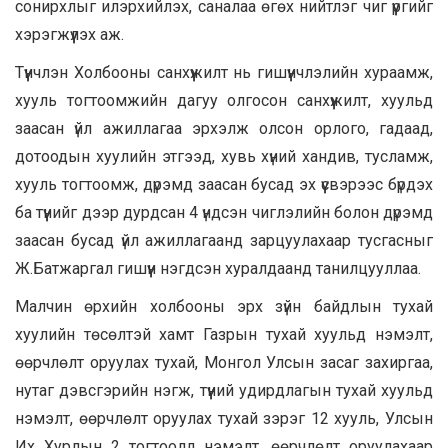
сонирхлыг илэрхийлэх, саналаа өгөх нийтлэг чиг үүргийг
хэрэгжүүлэх аж.
Түүнчлэн Холбооны санхүүжилт нь гишүүнчлэлийн хураамж,
хууль тогтоомжийн дагуу олгосон санхүүжилт, хуульд
заасан үйл ажиллагаа эрхэлж олсон орлого, гадаад,
дотоодын хуулийн этгээд, хувь хүний хандив, тусламж,
хууль тогтоомж, дүрэмд заасан бусад эх үүсвэрээс бүрдэх
ба түүнийг дээр дурдсан 4 үндсэн чиглэлийн болон дүрэмд
заасан бусад үйл ажиллагаанд зарцуулахаар тусгасныг
Ж.Батжаргал гишүүн нэгдсэн хуралдаанд танилцууллаа.
Малчин өрхийн холбооны эрх зүйн байдлын тухай
хуулийн төсөлтэй хамт Газрын тухай хуульд нэмэлт,
өөрчлөлт оруулах тухай, Монгол Улсын засаг захиргаа,
нутаг дэвсгэрийн нэгж, түүний удирдлагын тухай хуульд
нэмэлт, өөрчлөлт оруулах тухай зэрэг 12 хууль, Улсын
Их Хурлын 2 тогтоолд нэмэлт, өөрчлөлт оруулахаар