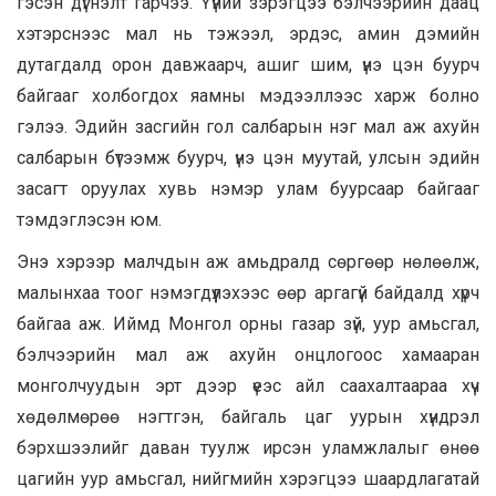
гэсэн дүгнэлт гарчээ. Үүний зэрэгцээ бэлчээрийн даац
хэтэрснээс мал нь тэжээл, эрдэс, амин дэмийн
дутагдалд орон давжаарч, ашиг шим, үнэ цэн буурч
байгааг холбогдох яамны мэдээллээс харж болно
гэлээ. Эдийн засгийн гол салбарын нэг мал аж ахуйн
салбарын бүтээмж буурч, үнэ цэн муутай, улсын эдийн
засагт оруулах хувь нэмэр улам буурсаар байгааг
тэмдэглэсэн юм.
Энэ хэрээр малчдын аж амьдралд сөргөөр нөлөөлж,
малынхаа тоог нэмэгдүүлэхээс өөр аргагүй байдалд хүрч
байгаа аж. Иймд Монгол орны газар зүй, уур амьсгал,
бэлчээрийн мал аж ахуйн онцлогоос хамааран
монголчуудын эрт дээр үеэс айл саахалтаараа хүч
хөдөлмөрөө нэгтгэн, байгаль цаг уурын хүндрэл
бэрхшээлийг даван туулж ирсэн уламжлалыг өнөө
цагийн уур амьсгал, нийгмийн хэрэгцээ шаардлагатай