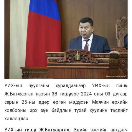
УИХ-ын чуулганы хуралдаанаар УИХ-ын гишүүн
Ж.Батжаргал нарын 38 гишүүнээс 2024 оны 03 дугаар
сарын 25-ны өдөр өргөн мэдүүлсэн Малчин өрхийн
холбооны эрх зүйн байдлын тухай хуулийн төслийг
хэлэлцлээ.
УИХ-ын гишүүн Ж.Батжаргал
: Эдийн засгийн анхдагч