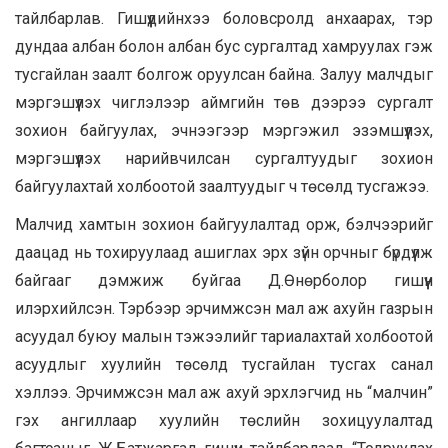
тайлбарлав. Гишүүдийнхээ боловсролд анхаарах, тэр
дундаа албан болон албан бус сургалтад хамруулах гэж
тусгайлан заалт болгож оруулсан байна. Залуу малчдыг
мэргэшүүлэх чиглэлээр аймгийн төв дээрээ сургалт
зохион байгуулах, эчнээгээр мэргэжил эзэмшүүлэх,
мэргэшүүлэх нарийвчилсан сургалтуудыг зохион
байгуулахтай холбоотой заалтуудыг ч төсөлд тусгажээ.
Малчид хамтын зохион байгуулалтад орж, бэлчээрийг
даацад нь тохируулаад ашиглах эрх зүйн орчныг бүрдүүлж
байгааг дэмжиж буйгаа Д.Өнөрболор гишүүн
илэрхийлсэн. Тэрбээр эрчимжсэн мал аж ахуйн газрын
асуудал буюу малын тэжээлийг тариалахтай холбоотой
асуудлыг хуулийн төсөлд тусгайлан тусгах санал
хэллээ. Эрчимжсэн мал аж ахуй эрхлэгчид нь “малчин”
гэх ангиллаар хуулийн төслийн зохицуулалтад