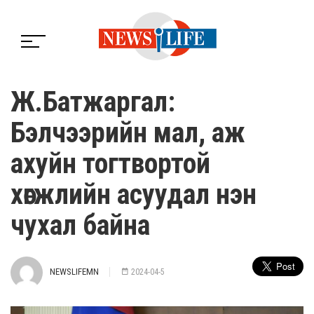
Ж.Батжаргал:
Бэлчээрийн мал, аж
ахуйн тогтвортой
хөгжлийн асуудал нэн
чухал байна
NEWSLIFEMN
2024-04-5