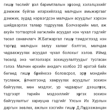
гишүүн төслийг үзэл баримтлалын хүрээнд хэлэлцэхийг
дэмжиж буйгаа илэрхийлээд малчдын амьжиргааг
дэмжих, зудад нэрвэгдсэн малчдын асуудлыг хэрхэн
шийдвэрлэх талаар тодруулав. Бэлчээрийн мал, аж
ахуйн тогтвортой хөгжлийн асуудал нэн чухал гэдгийг
төсөл санаачлагч Ж.Батжаргал гишүүн тэмдэглээд нэн
тэргүүнд малчдын залуу халааг бэлтгэх, малчдаа
чадвахжуулах асуудал чухал болохыг хэлэв. Иймд
төсөлд энэ чиглэлээрх зохицуулалтуудыг тусгасан
гэлээ. Малчин өрхийн анхдагч холбоо 20 өрхтэй байх
бөгөөд гишүүн бүрийнхээ боловсрол, эрүүл мэндийн
тусламж, үйлчилгээнд хамруулах асуудлыг зохион
байгуулах, мөн мэдлэг, ур чадварыг дээшлүүлэх,
тэдгээрт төрийн мэдээллийг хүргэх зохион
байгуулалтыг хариуцна гэдгийг Улсын Их Хурлын
даргын зөвлөх, ажлын хэсгийн гишүүн Д.Лүндээжанцан