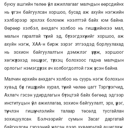
буюу ашгийн төлөө үйл ажиллагааг малчдын өөрсдийнх
нь үүсгэн байгуулсан хоршоо, бусад аж ахуйн нэгжийн
хэлбэрээр эрхлэх боломж нээлттэй байх юм байна.
Өөрөөр хэлбэл, анхдагч холбоо нь гишүүдийнхээ мал,
малын гаралтай түүхий эд, бүтээгдэхүүнийг хоршоо, аж
ахуйн нэгж, ХАА-н бирж зэрэг этгээдэд борлуулахад
нь зохион байгуулалтын дэмжлэг үзүүлж, хоршоог
хөгжүүлэхэд хөшүүрэг, түлхэц болохоос гадна малчдын
орлогыг нэмэгдүүлэх ач холбогдолтой гэж үзсэн байна.
Малчин өрхийн анхдагч холбоо нь суурь нэгж болохын
хувьд бүх гишүүдийн хурал, түүний чөлөө цагт Тэргүүлэгчид,
Ахлагч гэсэн удирдлагын бүтэцтэй байх бөгөөд эдгээр
институцын үйл ажиллагаа, зохион байгуулалт, эрх, үүрэг,
түүнчлэн гишүүнчлэлийн талаар төсөлд тусгайлан
зохицуулсан. Бэлчээрийг сумын Засаг даргатай
байгуулсан гэрээний үндсэн дээр хуваарьтай ашиглаж,