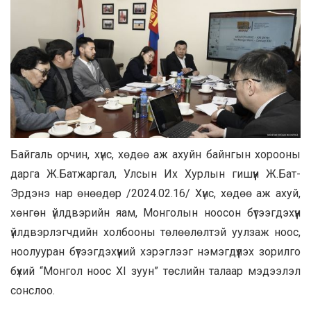
Байгаль орчин, хүнс, хөдөө аж ахуйн байнгын хорооны
дарга Ж.Батжаргал, Улсын Их Хурлын гишүүн Ж.Бат-
Эрдэнэ нар өнөөдөр /2024.02.16/ Хүнс, хөдөө аж ахуй,
хөнгөн үйлдвэрийн яам, Монголын ноосон бүтээгдэхүүн
үйлдвэрлэгчдийн холбооны төлөөлөлтэй уулзаж ноос,
ноолууран бүтээгдэхүүний хэрэглээг нэмэгдүүлэх зорилго
бүхий “Монгол ноос XI зуун” төслийн талаар мэдээлэл
сонслоо.