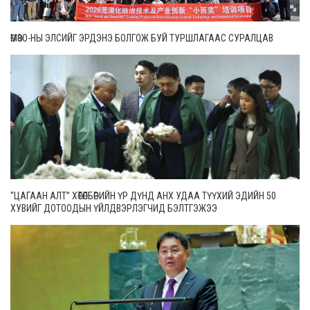
ӨМӨЗО-НЫ ЭЛСИЙГ ЭРДЭНЭ БОЛГОЖ БУЙ ТУРШЛАГААС СУРАЛЦАВ
“ЦАГААН АЛТ” ХӨТӨЛБӨРИЙН ҮР ДҮНД АНХ УДАА ТҮҮХИЙ ЭДИЙН 50
ХУВИЙГ ДОТООДЫН ҮЙЛДВЭРЛЭГЧИД БЭЛТГЭЖЭЭ