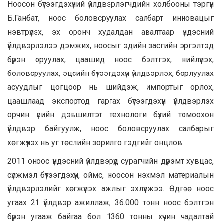
Ноосон бүтээгдэхүүний үйлдвэрлэгчдийн холбооны тэргүүн
Б.Ганбат, ноос боловсруулах салбарт инновацыг
нэвтрүүлэх, эх оронч худалдан авалтаар үндэсний
үйлдвэрлэлээ дэмжих, ноосыг эдийн засгийн эргэлтэд
бүрэн оруулах, цаашид ноос бэлтгэх, нийлүүлэх,
боловсруулах, эцсийн бүтээгдэхүүн үйлдвэрлэх, борлуулах
асуудлыг цогцоор нь шийдэж, импортыг орлох,
цаашлаад экспортод гаргах бүтээгдэхүүн үйлдвэрлэх
орчин үеийн дэвшилтэт технологи бүхий томоохон
үйлдвэр байгуулж, ноос боловсруулах салбарыг
хөгжүүлэх нь уг төслийн зорилго гэдгийг онцлов.
2011 оноос үндэсний үйлдвэрүүд сурагчийн дүрэмт хувцас,
сүлжмэл бүтээгдэхүүн, оймс, ноосон нэхмэл материалын
үйлдвэрлэлийг хөгжүүлэх ажлыг эхлүүлжээ. Өдгөө ноос
угаах 21 үйлдвэр ажиллаж, 36.000 тонн ноос бэлтгэн
бүрэн угааж байгаа бол 1360 тонны хүчин чадалтай