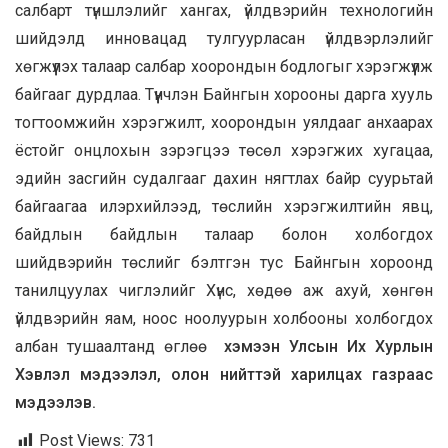
салбарт түншлэлийг хангах, үйлдвэрийн технологийн
шийдэлд инновацад тулгуурласан үйлдвэрлэлийг
хөгжүүлэх талаар салбар хоорондын бодлогыг хэрэгжүүлж
байгааг дурдлаа. Түүнчлэн Байнгын хорооны дарга хууль
тогтоомжийн хэрэгжилт, хоорондын уялдааг анхаарах
ёстойг онцлохын зэрэгцээ төсөл хэрэгжих хугацаа,
эдийн засгийн судалгааг дахин нягтлах байр суурьтай
байгаагаа илэрхийлээд, төслийн хэрэгжилтийн явц,
байдлын байдлын талаар болон холбогдох
шийдвэрийн төслийг бэлтгэн тус Байнгын хороонд
танилцуулах чиглэлийг Хүнс, хөдөө аж ахуй, хөнгөн
үйлдвэрийн яам, ноос ноолуурын холбооны холбогдох
албан тушаалтанд өглөө
хэмээн Улсын Их Хурлын
Хэвлэл мэдээлэл, олон нийттэй харилцах газраас
мэдээлэв.
Post Views:
731