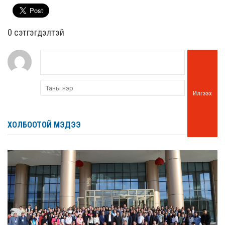
0 cэтгэгдэлтэй
Илгээх
ХОЛБООТОЙ МЭДЭЭ