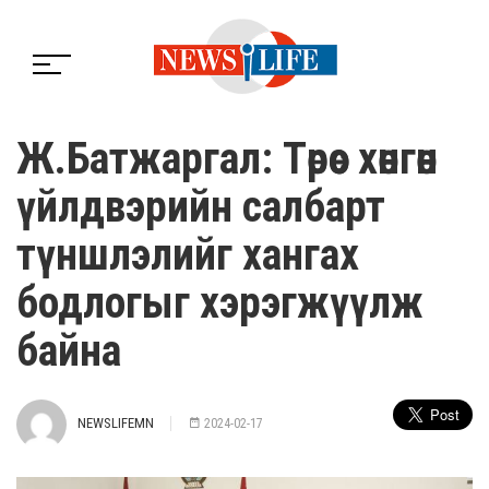
Ж.Батжаргал: Төрөөс хөнгөн
үйлдвэрийн салбарт
түншлэлийг хангах
бодлогыг хэрэгжүүлж
байна
NEWSLIFEMN
2024-02-17