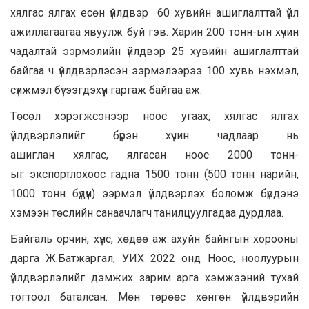
хялгас ялгах есөн үйлдвэр 60 хувийн ашиглалттай үйл
ажиллагаагаа явуулж буй гэв. Харин 200 тонн-ын хүчин
чадалтай ээрмэлийн үйлдвэр 25 хувийн ашиглалттай
байгаа ч үйлдвэрлэсэн ээрмэлээрээ 100 хувь нэхмэл,
сүлжмэл бүтээгдэхүүн гаргаж байгаа аж.
Төсөл хэрэгжсэнээр ноос угаах, хялгас ялгах
үйлдвэрлэлийг бүрэн хүчин чадлаар нь
ашиглан хялгас, ялгасан ноос 2000 тонн-
ыг
экспортлохоос гадна 1500 тонн (500 тонн нарийн,
1000 тонн бүдүүн) ээрмэл үйлдвэрлэх боломж бүрдэнэ
хэмээн төслийн санаачлагч танилцуулгадаа дурдлаа.
Байгаль орчин, хүнс, хөдөө аж ахуйн байнгын хорооны
дарга Ж.Батжаргал, УИХ 2022 онд Ноос, ноолуурын
үйлдвэрлэлийг дэмжих зарим арга хэмжээний тухай
тогтоол баталсан. Мөн төрөөс хөнгөн үйлдвэрийн