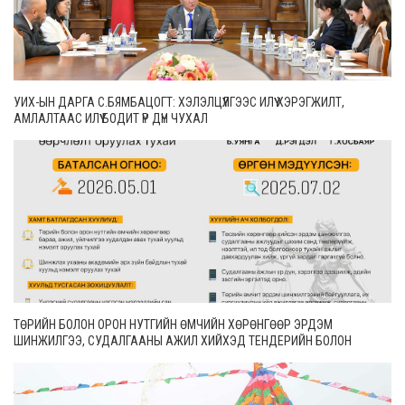
УИХ-ЫН ДАРГА С.БЯМБАЦОГТ: ХЭЛЭЛЦҮҮЛГЭЭС ИЛҮҮ ХЭРЭГЖИЛТ,
АМЛАЛТААС ИЛҮҮ БОДИТ ҮР ДҮН ЧУХАЛ
ТӨРИЙН БОЛОН ОРОН НУТГИЙН ӨМЧИЙН ХӨРӨНГӨӨР ЭРДЭМ
ШИНЖИЛГЭЭ, СУДАЛГААНЫ АЖИЛ ХИЙХЭД ТЕНДЕРИЙН БОЛОН
ГҮЙЦЭТГЭЛИЙН БАТАЛГАА ГАРГАХГҮЙ