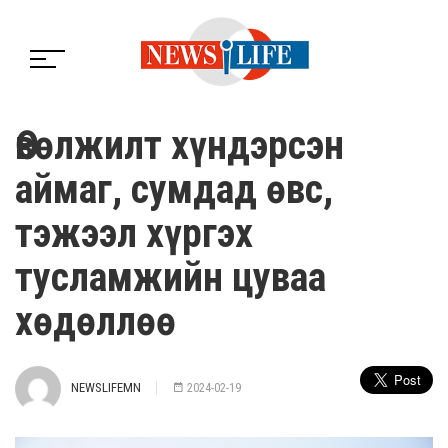
Өвөлжилт хүндэрсэн
аймаг, сумдад өвс,
тэжээл хүргэх
тусламжийн цуваа
хөдөллөө
NEWSLIFEMN
2024-02-19