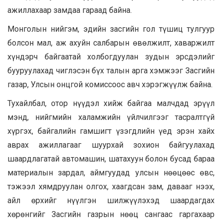
ажиллахаар замдаа гараад байна.
Монголын нийгэм, эдийн засгийн гол түшиц тулгуур
болсон мал, аж ахуйн салбарын өвөлжилт, хаваржилт
хүндэрч байгаатай холбогдуулан зудын эрсдэлийг
бууруулахад чиглэсэн бүх талын арга хэмжээг Засгийн
газар, Улсын онцгой комиссоос авч хэрэгжүүлж байна.
Тухайлбал, отор нүүдэл хийж байгаа малчдад эрүүл
мэнд, нийгмийн халамжийн үйлчилгээг тасралтгүй
хүргэх, байгалийн гамшигт үзэгдлийн үед эрэн хайх
аврах ажиллагааг шуурхай зохион байгуулахад
шаардлагатай автомашин, шатахуун болон бусад бараа
материалын зардал, аймгуудад улсын нөөцөөс өвс,
тэжээл хямдруулан олгох, хаагдсан зам, давааг нээх,
айл өрхийг нүүлгэн шилжүүлэхэд шаардагдах
хөрөнгийг Засгийн газрын нөөц сангаас гаргахаар