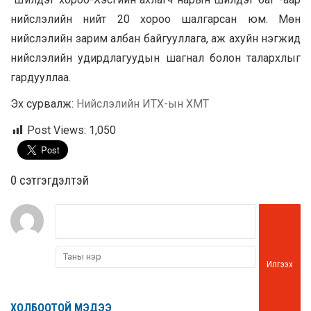
нийслэлийн нийт 20 хороо шалгарсан юм. Мөн
нийслэлийн зарим албан байгууллага, аж ахуйн нэгжид
нийслэлийн удирдлагуудын шагнал болон талархлыг
гардууллаа.
Эх сурвалж:
Нийслэлийн ИТХ-ын ХМТ
Post Views:
1,050
0 cэтгэгдэлтэй
Илгээх
ХОЛБООТОЙ МЭДЭЭ