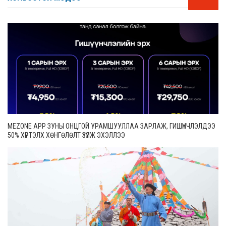
MEZONE APP ЗУНЫ ОНЦГОЙ УРАМШУУЛЛАА ЗАРЛАЖ, ГИШҮҮНЧЛЭЛДЭЭ
50% ХҮРТЭЛХ ХӨНГӨЛӨЛТ ҮЗҮҮЛЖ ЭХЭЛЛЭЭ