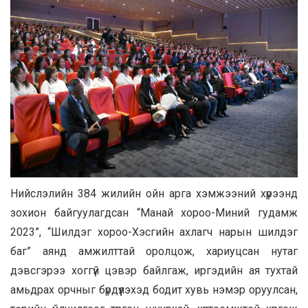
Нийслэлийн 384 жилийн ойн арга хэмжээний хүрээнд
зохион байгуулагдсан “Манай хороо-Миний гудамж
2023”, “Шилдэг хороо-Хэсгийн ахлагч нарын шилдэг
баг” аянд амжилттай оролцож, хариуцсан нутаг
дэвсгэрээ хоггүй цэвэр байлгаж, иргэдийн ая тухтай
амьдрах орчныг бүрдүүлэхэд бодит хувь нэмэр оруулсан,