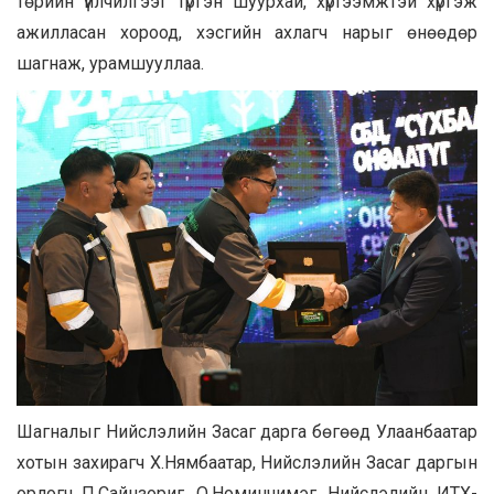
төрийн үйлчилгээг түргэн шуурхай, хүртээмжтэй хүргэж
ажилласан хороод, хэсгийн ахлагч нарыг өнөөдөр
шагнаж, урамшууллаа.
Шагналыг Нийслэлийн Засаг дарга бөгөөд Улаанбаатар
хотын захирагч Х.Нямбаатар, Нийслэлийн Засаг даргын
орлогч П.Сайнзориг, О.Номинчимэг, Нийслэлийн ИТХ-