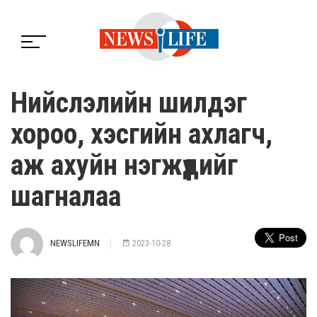
Нийслэлийн шилдэг
хороо, хэсгийн ахлагч,
аж ахуйн нэгжүүдийг
шагналаа
NEWSLIFEMN
2023-10-28