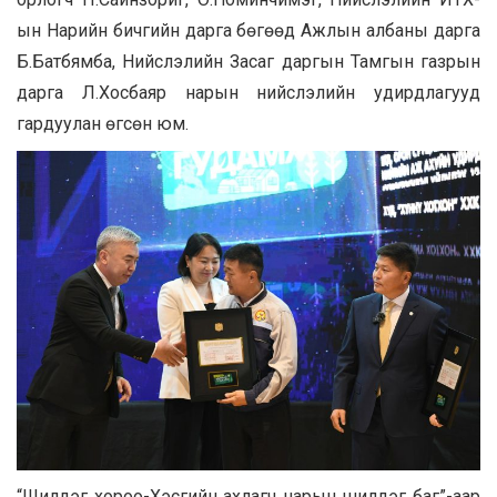
ын Нарийн бичгийн дарга бөгөөд Ажлын албаны дарга
Б.Батбямба, Нийслэлийн Засаг даргын Тамгын газрын
дарга Л.Хосбаяр нарын нийслэлийн удирдлагууд
гардуулан өгсөн юм.
“Шилдэг хороо-Хэсгийн ахлагч нарын шилдэг баг”-аар