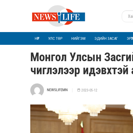
НҮҮР
УЛС ТӨР
НИЙГЭМ
ЭДИЙН ЗАСАГ
ЭРҮ
Монгол Улсын Засгий
чиглэлээр идэвхтэй
NEWSLIFEMN
2023-05-12