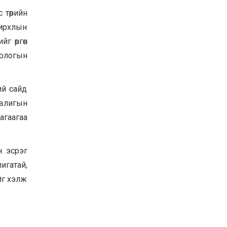
 төрийн
нирхлын
йг өргөн
орлогын
ий сайд
авлигын
агаагаа
н эсрэг
игатай,
йг хэлж