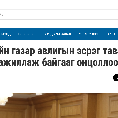
ҮЛ МЭНД
БОЛОВСРОЛ
ХҮҮХЭД ХАМГААЛАЛ
УРЛАГ СПОРТ
ОРОН Н
н газар авлигын эсрэг тав
 ажиллаж байгааг онцолло