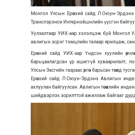
Монгол Улсын Ерөнхий сайд Л.Оюун-Эрдэнэ
Транспэрэнси Интернэйшнлийн үүсгэн байгуул
Уулзалтаар УИХ-аар хэлэлцэж буй Монгол Ул
авлигын эсрэг тэмцлийн талаар ярилцаж, сан
Ерөнхий сайд УИХ-аар Үндсэн хуулийн өөрчл
барьцаалагдсан үр ашиггүй хуваарилалт, попу
Улсын Засгийн газраас өргөн барьсан төсөлд тус
Ерөнхий сайд Л.Оюун-Эрдэнэ Авлигын инде
ахлуулан байгуулсан. Авлигын төсөөллийн инде
шийдвэрлэх зорилттой ажиллаж байгааг дурд