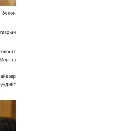
Баян-Өлгий аймгийн
дараагийн Засаг даргад
н болон
Н.Тилеуханы нэр хүчтэй
яригдаж байна
2026-07-30
 газрын
А.Ю.Ивахин: Эрдэнэт
хотын түүх бол бидний
амжилтын түүх
тойрогт
2026-07-27
 Монгол
Цэцэрлэгт суралцах
хүүхдүүдийн бүртгэлийг
наймдугаар сарын 10-23-
сайдаар
ны хооронд Emongolia
системээр зохион
2026-07-27
лүүдийг
байгуулна