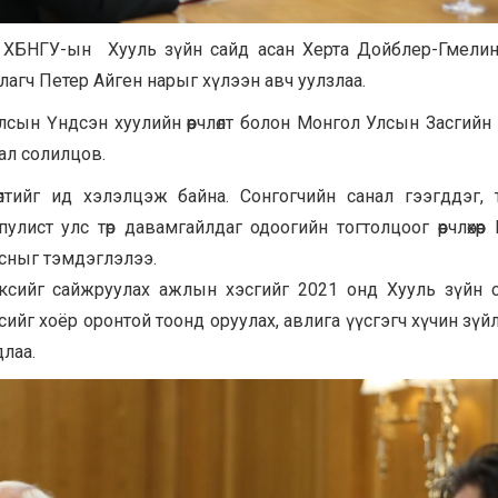
 ХБНГУ-ын Хууль зүйн сайд асан Херта Дойблер-Гмели
агч Петер Айген нарыг хүлээн авч уулзлаа.
сын Үндсэн хуулийн өөрчлөлт болон Монгол Улсын Засгийн
ал солилцов.
өлтийг ид хэлэлцэж байна. Сонгогчийн санал гээгддэг, 
лист улс төр давамгайлдаг одоогийн тогтолцоог өөрчлөхөөр
гасныг тэмдэглэлээ.
ксийг сайжруулах ажлын хэсгийг 2021 онд Хууль зүйн 
ксийг хоёр оронтой тоонд оруулах, авлига үүсгэгч хүчин зүй
лаа.