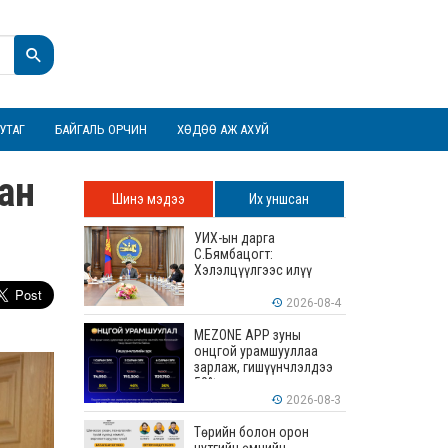
УТАГ
БАЙГАЛЬ ОРЧИН
ХӨДӨӨ АЖ АХУЙ
ан
Шинэ мэдээ
Их уншсан
о
УИХ-ын дарга
С.Бямбацогт:
Хэлэлцүүлгээс илүү
хэрэгжилт, амлалтаас
илүү бодит үр дүн чухал
2026-08-4
MEZONE APP зуны
онцгой урамшууллаа
зарлаж, гишүүнчлэлдээ
50% хүртэлх хөнгөлөлт
үзүүлж эхэллээ
2026-08-3
Төрийн болон орон