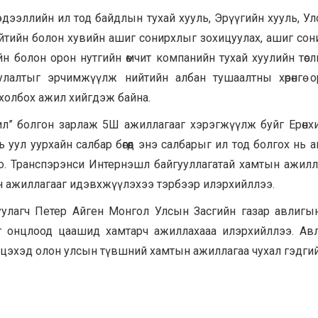
ээллийн ил тод байдлын тухай хууль, Эрүүгийн хууль, Улс
нийтийн болон хувийн ашиг сонирхлыг зохицуулах, ашиг со
ийн болон орон нутгийн өмчит компанийн тухай хуулийн төсли
улалтыг эрчимжүүлж нийтийн албан тушаалтны хөрөнгө 
холбох ажил хийгдэж байна.
ил” болгон зарлаж 5Ш ажиллагааг хэрэгжүүлж буйг Ерөнх
уул уурхайн салбар бөгөөд энэ салбарыг ил тод болгох нь 
о. Транспэрэнси Интернэшл байгууллагатай хамтын ажилл
н ажиллагааг идэвхжүүлэхээ тэрбээр илэрхийллээ.
улагч Петер Айген Монгол Улсын Засгийн газар авлигы
 онцлоод цаашид хамтарч ажиллахааа илэрхийллээ. Авл
мцэхэд олон улсын түвшний хамтын ажиллагаа чухал гэдги