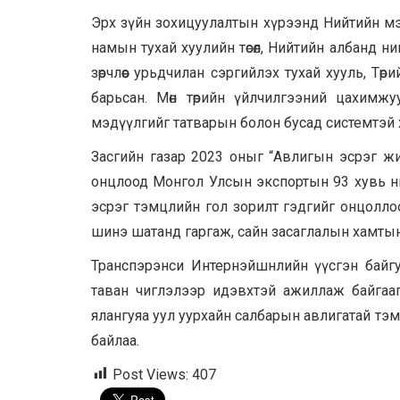
Эрх зүйн зохицуулалтын хүрээнд Нийтийн мэд
намын тухай хуулийн төсөл, Нийтийн албанд 
зөрчлөөс урьдчилан сэргийлэх тухай хууль, Төр
барьсан. Мөн төрийн үйлчилгээний цахимжу
мэдүүлгийг татварын болон бусад системтэй 
Засгийн газар 2023 оныг “Авлигын эсрэг ж
онцлоод Монгол Улсын экспортын 93 хувь нь 
эсрэг тэмцлийн гол зорилт гэдгийг онцолло
шинэ шатанд гаргаж, сайн засаглалын хамты
Транспэрэнси Интернэйшнлийн үүсгэн байгу
таван чиглэлээр идэвхтэй ажиллаж байгааг
ялангуяа уул уурхайн салбарын авлигатай тэ
байлаа.
Post Views:
407