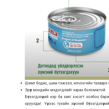
Шимт бодис, шим тэжээл, илчлэгийн талаарх
Эрүүл мэндийн мэдэгдлийг харах боломжтой.
Бүтээгдэхүүний нэр ба хаяг хэсэгт холбоо б
оруулдаг. Үүнээс тухайн хүнсний бүтээгдэхү