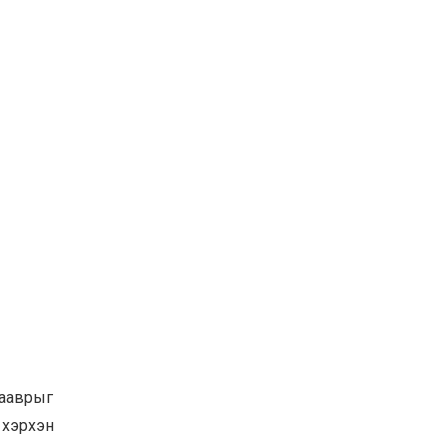
зааврыг
 хэрхэн