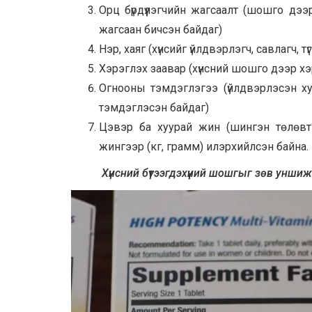
Орц бүрдүүлэгчийн жагсаалт (шошго дээр
жагсаан бичсэн байдаг)
Нэр, хаяг (хүнсийг үйлдвэрлэгч, савлагч,
Хэрэглэх заавар (хүнсний шошго дээр хэ
Огнооны тэмдэглэгээ (үйлдвэрлэсэн ху
тэмдэглэсэн байдаг)
Цэвэр ба хуурай жин (шингэн төлөвтэй 
жингээр (кг, грамм) илэрхийлсэн байна.
Хүнсний бүтээгдэхүүний шошгыг зөв унши