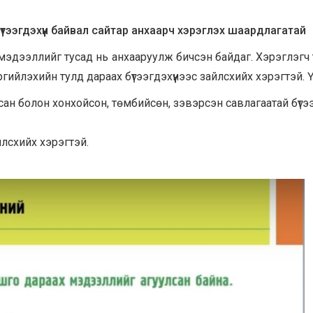
үтээгдэхүүн байвал сайтар анхаарч хэрэглэх шаардлагатай
йн мэдээллийг тусад нь анхааруулж бичсэн байдаг. Хэрэглэгч
ийлэхийн тулд дараах бүтээгдэхүүнээс зайлсхийх хэрэгтэй. Ү
ан болон хонхойсон, төмбийсөн, зэвэрсэн савлагаатай бүтээг
йлсхийх хэрэгтэй.