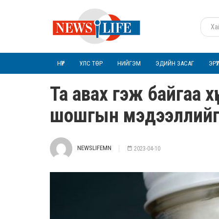
НҮҮР
УЛС ТӨР
НИЙГЭМ
ЭДИЙН ЗАСАГ
ЭРҮ
Та авах гэж байгаа хү
шошгын мэдээллийг 
NEWSLIFEMN
2023-04-10