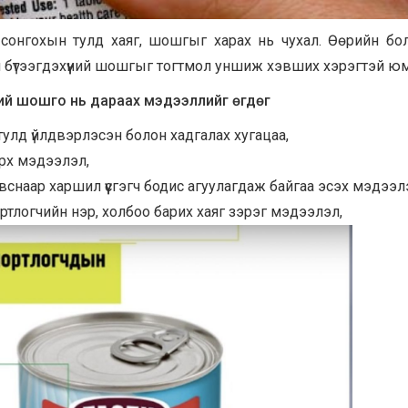
нийг сонгохын тулд хаяг, шошгыг харах нь чухал. Өөрийн бо
ний бүтээгдэхүүний шошгыг тогтмол уншиж хэвших хэрэгтэй юм
үүний шошго нь дараах мэдээллийг өгдөг
улд үйлдвэрлэсэн болон хадгалах хугацаа,
арх мэдээлэл,
вснаар харшил үүсгэгч бодис агуулагдаж байгаа эсэх мэдээл
ртлогчийн нэр, холбоо барих хаяг зэрэг мэдээлэл,