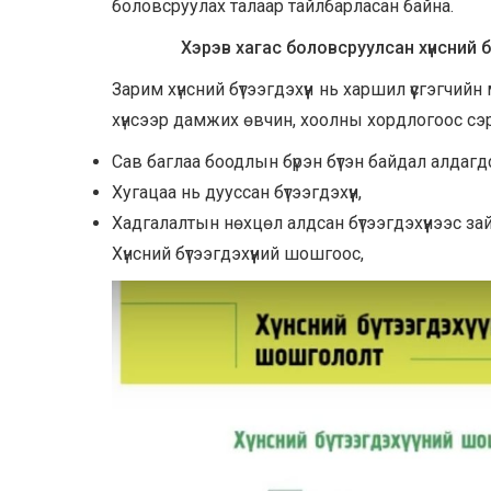
боловсруулах талаар тайлбарласан байна.
Хэрэв хагас боловсруулсан хүнсний б
Зарим хүнсний бүтээгдэхүүн нь харшил үүсгэгчи
хүнсээр дамжих өвчин, хоолны хордлогоос сэрг
Сав баглаа боодлын бүрэн бүтэн байдал алдагдс
Хугацаа нь дууссан бүтээгдэхүүн,
Хадгалалтын нөхцөл алдсан бүтээгдэхүүнээс за
Хүнсний бүтээгдэхүүний шошгоос,