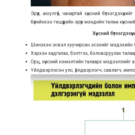
Эрүүл, аюулгүй, чанартай хүнсний бүтээгдэхүү
бүлийнхээ гишүүдийн эрүүл мэндийн төлөө хүнс
Хүнсний бүтээгдэх
Шинэхэн эсвэл хуучирсан эсэхийг мэдэхийн т
Хэрхэн хадгалах, бэлтгэх, боловсруулах тала
Орц, хүнсний нэмэлтийн талаарх мэдээллийг а
Үйлдвэрлэсэн улс, үйлдвэрлэгч, савлагч, импо