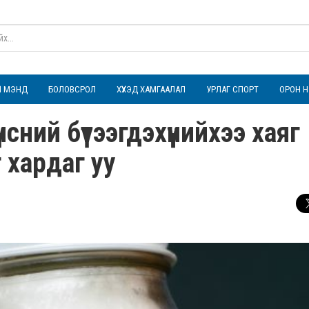
ҮЛ МЭНД
БОЛОВСРОЛ
ХҮҮХЭД ХАМГААЛАЛ
УРЛАГ СПОРТ
ОРОН Н
нсний бүтээгдэхүүнийхээ хаяг
хардаг уу