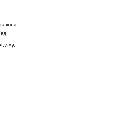
 та хоол
үнд:
дэхүүн,