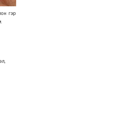
Баян-Өлгий аймгийн
дараагийн Засаг даргад
лон гэр
Н.Тилеуханы нэр хүчтэй
яригдаж байна
.
2026-07-30
А.Ю.Ивахин: Эрдэнэт
хотын түүх бол бидний
амжилтын түүх
2026-07-27
эл,
Цэцэрлэгт суралцах
хүүхдүүдийн бүртгэлийг
наймдугаар сарын 10-23-
ны хооронд Emongolia
системээр зохион
2026-07-27
байгуулна