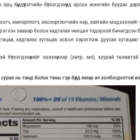
 орц бүрдүүлэгчийн бүтээгдэхүүнд орсон жингийн буурах дар
 түгээгч, импортлогч, экспортлогчийн нэр, хаягийн мэдээллийг
рэглэх заавар болон хадгалах нөхцөл тодорхой бичигдсэн 
гацаа, хадгалах хугацаа эсвэл хэрэглэж дуусах хугацааг
бүтээгдэхүүнийг эзлэхүүнээр (литр, мл), хуурай төлөвтэй 
ж сурах нь танд болон таны гэр бүлд ямар ач холбогдолтой в