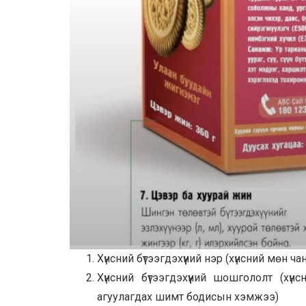
Хүнсний бүтээгдэхүүний нэр (хүнсний мөн 
Хүнсний бүтээгдэхүүний шошгололт (х
агуулагдах шимт бодисын хэмжээ)