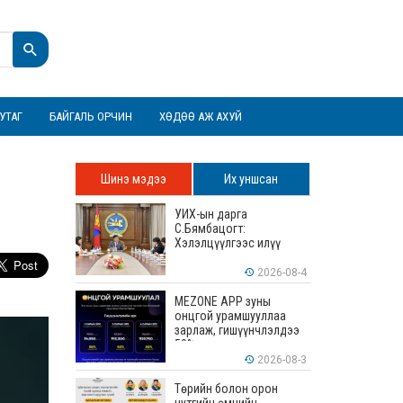
УТАГ
БАЙГАЛЬ ОРЧИН
ХӨДӨӨ АЖ АХУЙ
Шинэ мэдээ
Их уншсан
УИХ-ын дарга
С.Бямбацогт:
Хэлэлцүүлгээс илүү
хэрэгжилт, амлалтаас
илүү бодит үр дүн чухал
2026-08-4
MEZONE APP зуны
онцгой урамшууллаа
зарлаж, гишүүнчлэлдээ
50% хүртэлх хөнгөлөлт
үзүүлж эхэллээ
2026-08-3
Төрийн болон орон