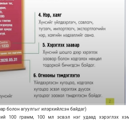
чанар болон агуулгыг илэрхийлсэн байдаг)
үнсний 100 грамм, 100 мл эсвэл нэг удаад хэрэглэх х