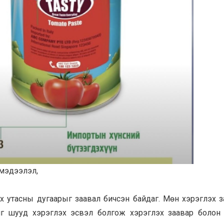
 мэдээлэл,
арих утасны дугаарыг заавал бичсэн байдаг. Мөн хэрэглэх 
үнийг шууд хэрэглэх эсвэл болгож хэрэглэх заавар болон