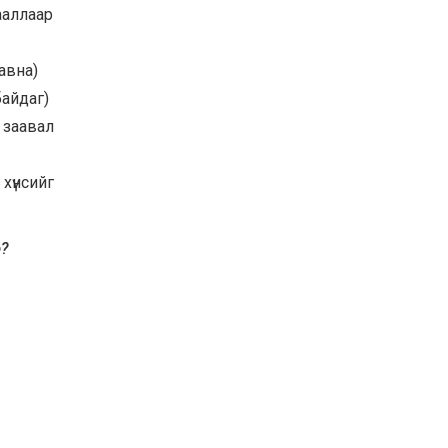
ааллаар
 авна)
байдаг)
 заавал
хүнсийг
э?