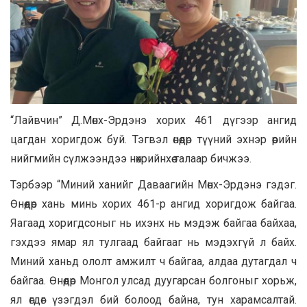
“Лайвчин” Д.Мөнх-Эрдэнэ хорих 461 дүгээр ангид
цагдан хоригдож буй. Тэгвэл өнөөдөр түүний эхнэр өөрийн
нийгмийн сүлжээндээ нөхрийнхөө талаар бичжээ.
Тэрбээр “Миний ханийг Даваагийн Мөнх-Эрдэнэ гэдэг.
Өнөөдөр хань минь хорих 461-р ангид хоригдож байгаа.
Яагаад хоригдсоныг нь ихэнх нь мэдэж байгаа байхаа,
гэхдээ ямар ял тулгаад байгааг нь мэдэхгүй л байх.
Миний ханьд ололт амжилт ч байгаа, алдаа дутагдал ч
байгаа. Өнөөдөр Монгол улсад дуугарсан болгоныг хорьж,
ял өгдөг үзэгдэл бий болоод байна, тун харамсалтай.