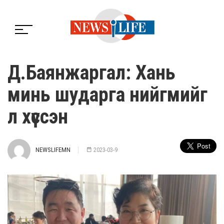
Д.Баянжаргал: Хань
минь шударга нийгмийг
л хүссэн
NEWSLIFEMN
2023-03-9