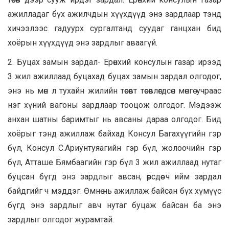
ажилладаг бүх ажилчдын хүүхдүүд энэ зардлаар тэнд
хичээлээс гадуурх сургалтанд суудаг ганцхан бид
хоёрын хүүхдүүд энэ зардлыг аваагүй.
2. Буцах замын зардал- Ерөнхий консулын газар ирээд
3 жил ажиллаад буцахад буцах замын зардал олгодог,
энэ нь мөн л тухайн жилийн төсөвт төсөвлөгдсөн мөнгө учраас
нэг хүний вагоны зардлаар тооцож олгодог. Мэдээж
анхан шатны баримтыг нь авсаны дараа олгодог. Бид
хоёрыг тэнд ажиллаж байхад Консул Багахүүгийн гэр
бүл, Консул С.Ариунтуяагийн гэр бүл, жолоочийн гэр
бүл, Атташе Бямбаагийн гэр бүл 3 жил ажиллаад нутаг
буцсан бүгд энэ зардлыг авсан, өөрсдөө ч ийм зардал
байдгийг ч мэддэг. Өмнө нь ажиллаж байсан бүх хүмүүс
бүгд энэ зардлыг авч нутаг буцаж байсан ба энэ
зардлыг олгодог журамтай.