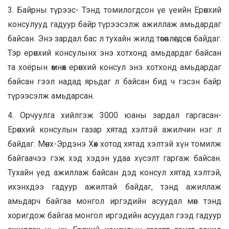
3. Байрны түрээс- Тэнд томилогдсон үе үеийн Ерөнхий
консулууд гадуур байр түрээсэлж ажиллаж амьдардаг
байсан. Энэ зардал бас л тухайн жилд төсөвлөгдсөн байдаг.
Тэр ерөнхий консулынх энэ хотхонд амьдардаг байсан
та хоёрын өмнөх ерөнхий консул энэ хотхонд амьдардаг
байсан гээл надад ярьдаг л байсан бид ч гэсэн байр
түрээсэлж амьдарсан.
4. Орчуулга хийлгэж 3000 юаны зардал гаргасан-
Ерөнхий консулын газар хятад хэлтэй ажилчин нэг л
байдаг. Мөнх-Эрдэнэ Хөх хотод хятад хэлтэй хүн томилж
байгаачээ гэж хэд хэдэн удаа хүсэлт гаргаж байсан.
Тухайн үед ажиллаж байсан дэд консул хятад хэлтэй,
ихэнхдээ гадуур ажилтай байдаг, тэнд ажиллаж
амьдарч байгаа монгол иргэдийн асуудал мөн тэнд
хоригдож байгаа монгол иргэдийн асуудал гээд гадуур