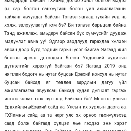
амьдардаг байсан. ГХЯамд долоо хоног болгон мэдээ
өгч, сар болгон санхүүгийн болон үйл ажиллагааны
тайланг явуулдаг байсан. Тэгвэл яагаад тухайн үед нь
хэлж, залруулаагүй юм бэ? Би тэгвэл барьцаж байна.
Тэнд ажиллаж, амьдарч байсан бүх хүмүүсийг дуудаж
мэдүүлэг авна уу! Эдгээр зардлууд гарахдаа хүлээн
авсан дээр бүгд тэдний гарын үсэг байгаа. Яагаад жил
болгон ирсэн дотоодын болон Үндэсний аудитын
дүгнэлтийг харахгүй байгаан бэ? Яагаад 2019 онд
нягтлан бодогч нь нутаг буцсан Ерөнхий консул нь нутаг
буцсан байхад яг төсөвлөсөн зардлын дагуу үйл
ажиллагаагаа явуулсан байхад худал дүгнэлт гаргаж
ингэж яллах гэж зүтгээд байгаан бэ? Монгол улсын
Ерөнхийлөгч өө, Ерөнхий сайд аа, Улсын их хурлын дарга аа,
ГХЯамны сайд аа та нарт улс эх орноо төвхнүүлэхэд
саад болж байгаад хүлцэл өчье гэхдээ энэ хэрэг