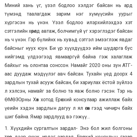
Миний хань үг, үзэл бодлоо хэлдэг байсан нь ард
түмэнд таалагдаж зарим нэг хүмүүсийн уурыг
хүргэсэн нь үнэн. Үзэл бодлоо илэрхийлэхдээ хэт
сэтгэлийн хөөрөлд автаж, болчимгүй үг хэрэглэдэг байсан
нь ч үнэн. Гэр бүлийнх нь хувьд сэтгэл эмзэглэж явдаг
байсныг нуух юун. Би үр хүүхдүүдээ ийм шударга бус
нийгэмд үлдээгээд явмааргүй байна гэж халаглаж
байхыг нь олонтаа сонссон. Намайг 2020 оны зун АТГ-
аас дуудаж мэдүүлэг авч байсан. Тухайн үед доорх 4
зардлын тухай асууж байсан, би хариулах ёстой зүйлээ
л хэлсэн, намайг за болно та явж болно гэсэн. Тэр нь
ӨМӨЗОрны Хөх хотод Ерөнхий консулаар ажиллаж байх
үеийн хэдэн зардлын дагуу л ял өгөх гээд чичирч байх
шиг байна. Ямар зардлууд вэ гэжүү…
1. Хүүхдийн сургалтын зардал- Энэ бол жил болгоны
төсөв дээр сууж ирдэг зардал. Ерөнхий консулын газар