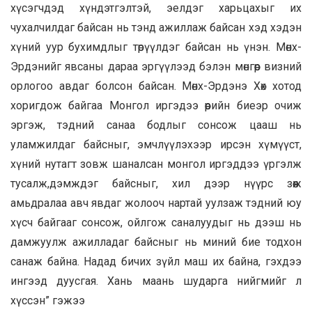
хүсэгчдэд хүндэтгэлтэй, эелдэг харьцахыг их
чухалчилдаг байсан нь тэнд ажиллаж байсан хэд хэдэн
хүний уур бухимдлыг төрүүлдэг байсан нь үнэн. Мөнх-
Эрдэнийг явсаны дараа эргүүлээд бэлэн мөнгөөр визний
орлогоо авдаг болсон байсан. Мөнх-Эрдэнэ Хөх хотод
хоригдож байгаа Монгол иргэдээ өөрийн биеэр очиж
эргэж, тэдний санаа бодлыг сонсож цааш нь
уламжилдаг байсныг, эмчлүүлэхээр ирсэн хүмүүст,
хүний нутагт зовж шаналсан монгол иргэддээ үргэлж
тусалж,дэмждэг байсныг, хил дээр нүүрс зөөж
амьдралаа авч явдаг жолооч нартай уулзаж тэдний юу
хүсч байгааг сонсож, ойлгож саналуудыг нь дээш нь
дамжуулж ажилладаг байсныг нь миний бие тодхон
санаж байна. Надад бичих зүйл маш их байна, гэхдээ
ингээд дуусгая. Хань маань шударга нийгмийг л
хүссэн” гэжээ