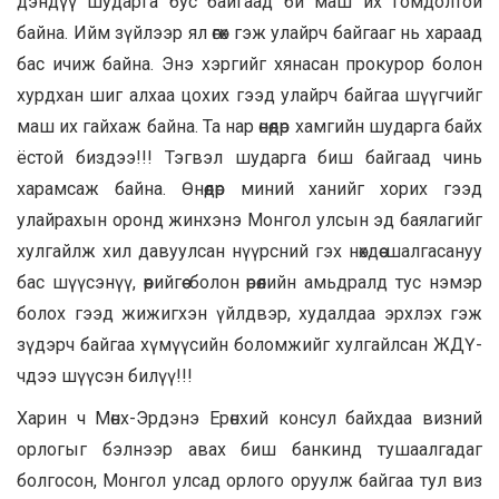
дэндүү шударга бус байгаад би маш их гомдолтой
байна. Ийм зүйлээр ял өгөх гэж улайрч байгааг нь хараад
бас ичиж байна. Энэ хэргийг хянасан прокурор болон
хурдхан шиг алхаа цохих гээд улайрч байгаа шүүгчийг
маш их гайхаж байна. Та нар өнөөдөр хамгийн шударга байх
ёстой биздээ!!! Тэгвэл шударга биш байгаад чинь
харамсаж байна. Өнөөдөр миний ханийг хорих гээд
улайрахын оронд жинхэнэ Монгол улсын эд баялагийг
хулгайлж хил давуулсан нүүрсний гэх нөхдөө шалгасануу
бас шүүсэнүү, өөрийгөө болон өрөөлийн амьдралд тус нэмэр
болох гээд жижигхэн үйлдвэр, худалдаа эрхлэх гэж
зүдэрч байгаа хүмүүсийн боломжийг хулгайлсан ЖДҮ-
чдээ шүүсэн билүү!!!
Харин ч Мөнх-Эрдэнэ Ерөнхий консул байхдаа визний
орлогыг бэлнээр авах биш банкинд тушаалгадаг
болгосон, Монгол улсад орлого оруулж байгаа тул виз