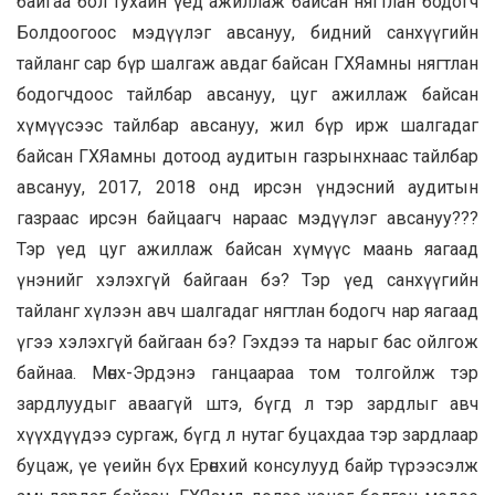
байгаа бол тухайн үед ажиллаж байсан нягтлан бодогч
Болдоогоос мэдүүлэг авсануу, бидний санхүүгийн
тайланг сар бүр шалгаж авдаг байсан ГХЯамны нягтлан
бодогчдоос тайлбар авсануу, цуг ажиллаж байсан
хүмүүсээс тайлбар авсануу, жил бүр ирж шалгадаг
байсан ГХЯамны дотоод аудитын газрынхнаас тайлбар
авсануу, 2017, 2018 онд ирсэн үндэсний аудитын
газраас ирсэн байцаагч нараас мэдүүлэг авсануу???
Тэр үед цуг ажиллаж байсан хүмүүс маань яагаад
үнэнийг хэлэхгүй байгаан бэ? Тэр үед санхүүгийн
тайланг хүлээн авч шалгадаг нягтлан бодогч нар яагаад
үгээ хэлэхгүй байгаан бэ? Гэхдээ та нарыг бас ойлгож
байнаа. Мөнх-Эрдэнэ ганцаараа том толгойлж тэр
зардлуудыг аваагүй штэ, бүгд л тэр зардлыг авч
хүүхдүүдээ сургаж, бүгд л нутаг буцахдаа тэр зардлаар
буцаж, үе үеийн бүх Ерөнхий консулууд байр түрээсэлж