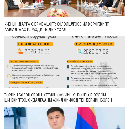
УИХ-ЫН ДАРГА С.БЯМБАЦОГТ: ХЭЛЭЛЦҮҮЛГЭЭС ИЛҮҮ ХЭРЭГЖИЛТ,
АМЛАЛТААС ИЛҮҮ БОДИТ ҮР ДҮН ЧУХАЛ
ТӨРИЙН БОЛОН ОРОН НУТГИЙН ӨМЧИЙН ХӨРӨНГӨӨР ЭРДЭМ
ШИНЖИЛГЭЭ, СУДАЛГААНЫ АЖИЛ ХИЙХЭД ТЕНДЕРИЙН БОЛОН
ГҮЙЦЭТГЭЛИЙН БАТАЛГАА ГАРГАХГҮЙ