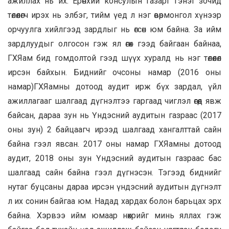
ажиллах нь их. Ерөнхий консулын газарт гэнэт зочид
төлөөлөгч ирэх нь элбэг, тийм үед л нэг өвөрмонгол хүнээр
орчуулга хийлгээд зардлыг нь өгсөн юм байна. За ийм
зардлуудыг олгосон гэж ял өгөх гээд байгаан байнаа,
ГХЯам бид гомдолтой гээд шүүх хуралд нь нэг төлөөлөл
ирсэн байхын. Биднийг очсоны намар (2016 оны
намар)ГХЯамны дотоод аудит ирж бүх зардал, үйл
ажиллагааг шалгаад дүгнэлтээ гаргаад чиглэл өгөөд явж
байсан, дараа зун нь Үндэсний аудитын газраас (2017
оны зун) 2 байцаагч ирээд шалгаад хангалттай сайн
байна гээл явсан. 2017 оны намар ГХЯамны дотоод
аудит, 2018 оны зун Үндэсний аудитын газраас бас
шалгаад сайн байна гээл дүгнэсэн. Тэгээд биднийг
нутаг буцсаны дараа ирсэн үндэсний аудитын дүгнэлт
л их сонин байгаа юм. Надад хардах болон барьцах эрх
байна. Хэрвээ ийм юмаар нөхрийг минь яллах гэж